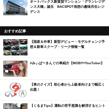
阿賀の里」で楽しむ渓谷美と地元グルメ
【カー用品店】売れているレーダー探知機TOP10
｜安全運転をサポートする人気モデルは？【2026
年6月版】
福岡にタイヤ専門店「ビーライン小倉東インター
店」オープン タイヤ交換と安心サービスを提供
オートバックス新賃貸マンション「グランレジデ
ンス大橋」誕生 BACSPOT発想の趣味共生レジ
デンス
おすすめ記事
【国産＆外車】新型デビュー・モデルチェンジ予
想＆新車スクープ・リーク情報一覧