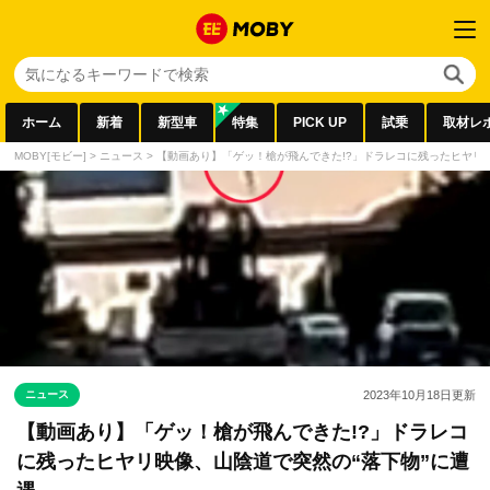
ホーム
新着
新型車
特集
PICK UP
試乗
取材レ
MOBY[モビー]
>
ニュース
>
【動画あり】「ゲッ！槍が飛んできた!?」ドラレコに残ったヒヤリ映
ニュース
2023年10月18日
更新
【動画あり】「ゲッ！槍が飛んできた!?」ドラレコ
に残ったヒヤリ映像、山陰道で突然の“落下物”に遭