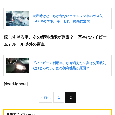
眩しすぎる車、あの便利機能が原因？「基本はハイビー
ム」ルール以外の盲点
[/feed-ignore]
< 前へ
1
2
執筆者プロフィール