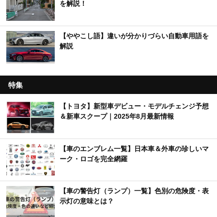
#みぃぱーきんぐの車紹介【MOBY×YouTuber】
【車のクイズ】初心者から上級者向けまで幅広く
出題！
【くるまTips】運転の苦手意識を解消するヒント
を解説！
【ややこし語】違いが分かりづらい自動車用語を
解説
特集