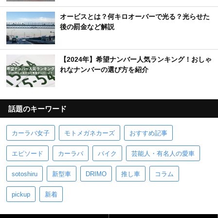
【トヨタ】新型車デビュー・モデルチェンジ予想
＆新車スクープ｜2025年8月最新情報
【車のエンブレム一覧】日本車＆外車の珍しいマ
ーク・ロゴを完全網羅
【車の警告灯（ランプ）一覧】色別の危険度・表
示灯の意味とは？
オービスとは？何キロオーバーで光る？光らせた
後の罰金など解説
【2024年】希望ナンバー人気ランキング！おしゃ
れなナンバーの選び方を紹介