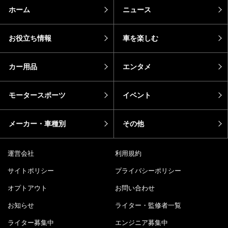
話題のキーワード
カーラバ女子
モトメガネカーズ
おすすめ記事
エピソード
カーラバ
バイク
芸能人・有名人の愛車
sotoshiru
新型車
DRIMO
推し車
コラム
pickup
新着
ホーム
ニュース
お役立ち情報
車を楽しむ
カー用品
エンタメ
モータースポーツ
イベント