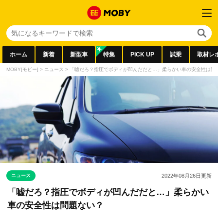
ホーム
新着
新型車
特集
PICK UP
試乗
取材レ
MOBY[モビー]
>
ニュース
>
「嘘だろ？指圧でボディが凹んだだと…」柔らかい車の安全性は問
ニュース
2022年08月26日
更新
「嘘だろ？指圧でボディが凹んだだと…」柔らかい
車の安全性は問題ない？