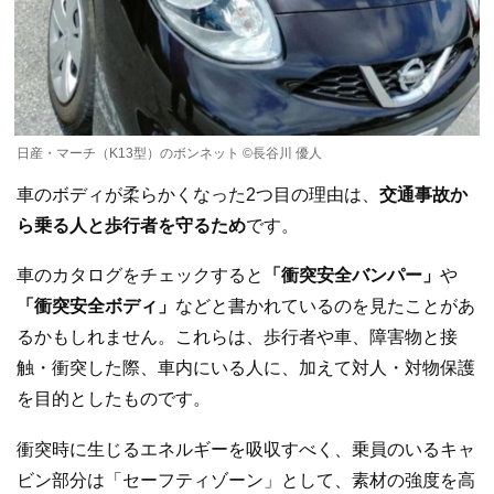
日産・マーチ（K13型）のボンネット ©長谷川 優人
車のボディが柔らかくなった2つ目の理由は、
交通事故か
ら乗る人と歩行者を守るため
です。
車のカタログをチェックすると
「衝突安全バンパー」
や
「衝突安全ボディ」
などと書かれているのを見たことがあ
るかもしれません。これらは、歩行者や車、障害物と接
触・衝突した際、車内にいる人に、加えて対人・対物保護
を目的としたものです。
衝突時に生じるエネルギーを吸収すべく、乗員のいるキャ
ビン部分は「セーフティゾーン」として、素材の強度を高