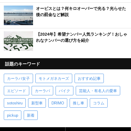
オービスとは？何キロオーバーで光る？光らせた
後の罰金など解説
【2024年】希望ナンバー人気ランキング！おしゃ
れなナンバーの選び方を紹介
話題のキーワード
カーラバ女子
モトメガネカーズ
おすすめ記事
エピソード
カーラバ
バイク
芸能人・有名人の愛車
sotoshiru
新型車
DRIMO
推し車
コラム
pickup
新着