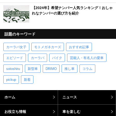
【2024年】希望ナンバー人気ランキング！おしゃ
れなナンバーの選び方を紹介
話題のキーワード
カーラバ女子
モトメガネカーズ
おすすめ記事
エピソード
カーラバ
バイク
芸能人・有名人の愛車
sotoshiru
新型車
DRIMO
推し車
コラム
pickup
新着
ホーム
ニュース
お役立ち情報
車を楽しむ