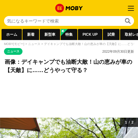
ホーム
新着
新型車
特集
PICK UP
試乗
取材レ
MOBY[モビー]
>
ニュース
>
デイキャンプでも油断大敵！山の恵みが車の【天敵】に……どうや
ニュース
2022年09月30日
更新
画像：デイキャンプでも油断大敵！山の恵みが車の
【天敵】に……どうやって守る？
1
/
2