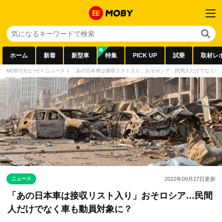
ホーム
新着
新型車
特集
PICK UP
試乗
取材レ
MOBY[モビー]
>
ニュース
>
「あの日本車は接収リスト入り」おそロシア…民間人だけでなく車
ニュース
2022年09月27日
更新
「あの日本車は接収リスト入り」おそロシア…民間
人だけでなく車も動員対象に？