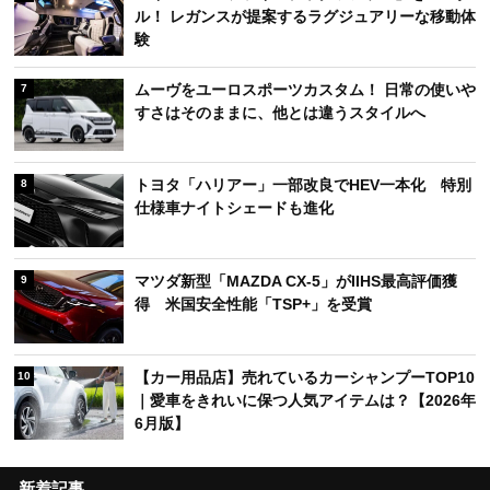
ル！ レガンスが提案するラグジュアリーな移動体
験
ムーヴをユーロスポーツカスタム！ 日常の使いや
7
すさはそのままに、他とは違うスタイルへ
トヨタ「ハリアー」一部改良でHEV一本化 特別
8
仕様車ナイトシェードも進化
マツダ新型「MAZDA CX-5」がIIHS最高評価獲
9
得 米国安全性能「TSP+」を受賞
【カー用品店】売れているカーシャンプーTOP10
10
｜愛車をきれいに保つ人気アイテムは？【2026年
6月版】
新着記事