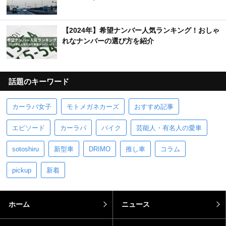
【2024年】希望ナンバー人気ランキング！おしゃ
れなナンバーの選び方を紹介
話題のキーワード
カーラバ女子
モトメガネカーズ
おすすめ記事
エピソード
カーラバ
バイク
芸能人・有名人の愛車
sotoshiru
新型車
DRIMO
推し車
コラム
pickup
新着
ホーム
ニュース