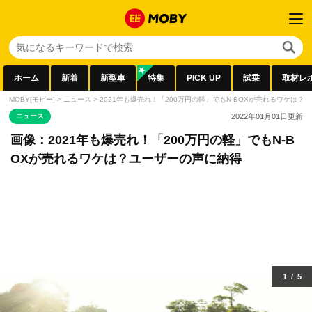
ホーム
新着
新型車
特集
PICK UP
試乗
取材レ
MOBY[モビー]
>
ニュース
>
2021年も爆売れ！「200万円の軽」でもN-BOXが売れるワケは？
ニュース
2022年01月01日
更新
画像：2021年も爆売れ！「200万円の軽」でもN-B
OXが売れるワケは？ユーザーの声に納得
1
/
5