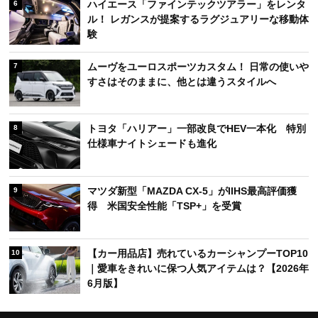
ハイエース「ファインテックツアラー」をレンタ
6
ル！ レガンスが提案するラグジュアリーな移動体
験
ムーヴをユーロスポーツカスタム！ 日常の使いや
7
すさはそのままに、他とは違うスタイルへ
トヨタ「ハリアー」一部改良でHEV一本化 特別
8
仕様車ナイトシェードも進化
マツダ新型「MAZDA CX-5」がIIHS最高評価獲
9
得 米国安全性能「TSP+」を受賞
【カー用品店】売れているカーシャンプーTOP10
10
｜愛車をきれいに保つ人気アイテムは？【2026年
6月版】