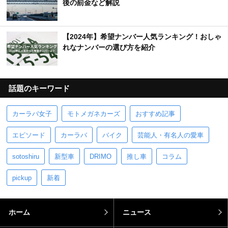
後の罰金など解説
【2024年】希望ナンバー人気ランキング！おしゃ
れなナンバーの選び方を紹介
話題のキーワード
カーラバ女子
モトメガネカーズ
おすすめ記事
エピソード
カーラバ
バイク
芸能人・有名人の愛車
sotoshiru
新型車
DRIMO
推し車
コラム
pickup
新着
ホーム
ニュース