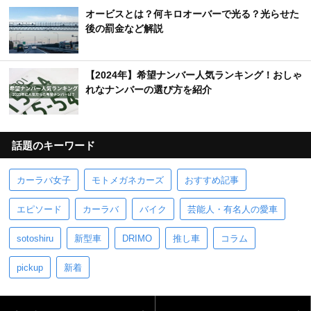
オービスとは？何キロオーバーで光る？光らせた
後の罰金など解説
【2024年】希望ナンバー人気ランキング！おしゃ
れなナンバーの選び方を紹介
話題のキーワード
カーラバ女子
モトメガネカーズ
おすすめ記事
エピソード
カーラバ
バイク
芸能人・有名人の愛車
sotoshiru
新型車
DRIMO
推し車
コラム
pickup
新着