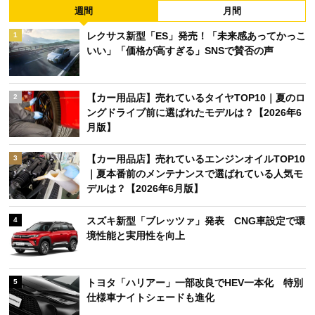
週間
月間
レクサス新型「ES」発売！「未来感あってかっこ
1
いい」「価格が高すぎる」SNSで賛否の声
【カー用品店】売れているタイヤTOP10｜夏のロ
2
ングドライブ前に選ばれたモデルは？【2026年6
月版】
【カー用品店】売れているエンジンオイルTOP10
3
｜夏本番前のメンテナンスで選ばれている人気モ
デルは？【2026年6月版】
スズキ新型「ブレッツァ」発表 CNG車設定で環
4
境性能と実用性を向上
トヨタ「ハリアー」一部改良でHEV一本化 特別
5
仕様車ナイトシェードも進化