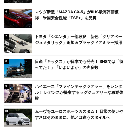
マツダ新型「MAZDA CX-5」がIIHS最高評価獲
6
得 米国安全性能「TSP+」を受賞
トヨタ「シエンタ」一部改良 新色「クリアベー
7
ジュメタリック」追加＆ブラックドアミラー採用
日産「キックス」が日本でも発売！ SNSでは「待
8
ってた！」「いよいよか」の声多数
ハイエース「ファインテックツアラー」をレンタ
9
ル！ レガンスが提案するラグジュアリーな移動体
験
ムーヴをユーロスポーツカスタム！ 日常の使いや
10
すさはそのままに、他とは違うスタイルへ