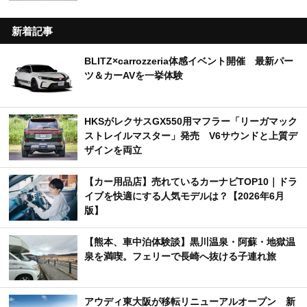
新着記事
BLITZ×carrozzeria体感イベント開催 最新パー
ツ＆カーAVを一挙体験
HKSがレクサスGX550用マフラー「リーガマック
ストレイルマスター」発売 V6サウンドと上質デ
ザインを両立
【カー用品店】売れているカーナビTOP10｜ドラ
イブを快適にする人気モデルは？【2026年6月
版】
【熊本、車中泊体験談】黒川温泉・阿蘇・地獄温
泉を満喫。フェリーで長崎へ抜ける子連れ旅
アウディ東大阪が移転リニューアルオープン 新