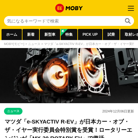
ホーム
新着
新型車
特集
PICK UP
試乗
取材レ
MOBY[モビー]
>
ニュース
>
マツダ「e-SKYACTIV R-EV」が日本カー・オブ・ザ・イヤー実行
ニュース
2024年12月06日
更新
マツダ「e-SKYACTIV R-EV」が日本カー・オブ・
ザ・イヤー実行委員会特別賞を受賞！ロータリーエ