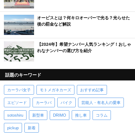
オービスとは？何キロオーバーで光る？光らせた
後の罰金など解説
【2024年】希望ナンバー人気ランキング！おしゃ
れなナンバーの選び方を紹介
話題のキーワード
カーラバ女子
モトメガネカーズ
おすすめ記事
エピソード
カーラバ
バイク
芸能人・有名人の愛車
sotoshiru
新型車
DRIMO
推し車
コラム
pickup
新着