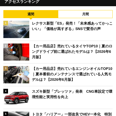
アクセスランキング
週間
月間
レクサス新型「ES」発売！「未来感あってかっこ
1
いい」「価格が高すぎる」SNSで賛否の声
【カー用品店】売れているタイヤTOP10｜夏のロ
2
ングドライブ前に選ばれたモデルは？【2026年6
月版】
【カー用品店】売れているエンジンオイルTOP10
3
｜夏本番前のメンテナンスで選ばれている人気モ
デルは？【2026年6月版】
スズキ新型「ブレッツァ」発表 CNG車設定で環
4
境性能と実用性を向上
トヨタ「ハリアー」一部改良でHEV一本化 特別
5