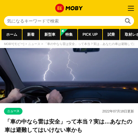
ホーム
新着
新型車
特集
PICK UP
試乗
取材レ
MOBY[モビー]
>
ニュース
>
「車の中なら雷は安全」って本当？実は…あなたの車は避難しては
ニュース
2022年07月18日
更新
「車の中なら雷は安全」って本当？実は…あなたの
車は避難してはいけない車かも