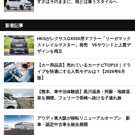
すさはそのままに、他とは違うスタイルへ
新着記事
HKSがレクサスGX550用マフラー「リーガマック
ストレイルマスター」発売 V6サウンドと上質デ
ザインを両立
【カー用品店】売れているカーナビTOP10｜ドラ
イブを快適にする人気モデルは？【2026年6月
版】
【熊本、車中泊体験談】黒川温泉・阿蘇・地獄温
泉を満喫。フェリーで長崎へ抜ける子連れ旅
アウディ東大阪が移転リニューアルオープン 新
車・認定中古車を統合展開