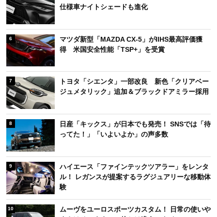
仕様車ナイトシェードも進化
マツダ新型「MAZDA CX-5」がIIHS最高評価獲
6
得 米国安全性能「TSP+」を受賞
トヨタ「シエンタ」一部改良 新色「クリアベー
7
ジュメタリック」追加＆ブラックドアミラー採用
日産「キックス」が日本でも発売！ SNSでは「待
8
ってた！」「いよいよか」の声多数
ハイエース「ファインテックツアラー」をレンタ
9
ル！ レガンスが提案するラグジュアリーな移動体
験
ムーヴをユーロスポーツカスタム！ 日常の使いや
10