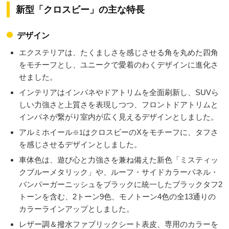
新型「クロスビー」の主な特長
デザイン
エクステリアは、たくましさを感じさせる角を丸めた四角
をモチーフとし、ユニークで愛着のわくデザインに進化さ
せました。
インテリアはインパネやドアトリムを全面刷新し、SUVら
しい力強さと上質さを表現しつつ、フロントドアトリムと
インパネが繋がり室内が広く見えるデザインとしました。
アルミホイール
はクロスビーのXをモチーフに、タフさ
※1
を感じさせるデザインとしました。
車体色は、遊び心と力強さを兼ね備えた新色「ミスティッ
クブルーメタリック」や、ルーフ・サイドカラーパネル・
バンパーガーニッシュをブラックに統一したブラックタフ2
トーンを含む、2トーン9色、モノトーン4色の全13通りの
カラーラインアップとしました。
レザー調＆撥水ファブリックシート表皮、専用のカラーを