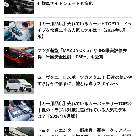
仕様車ナイトシェードも進化
【カー用品店】売れているカーナビTOP10｜ドラ
6
イブを快適にする人気モデルは？【2026年6月
版】
マツダ新型「MAZDA CX-5」がIIHS最高評価獲
7
得 米国安全性能「TSP+」を受賞
ムーヴをユーロスポーツカスタム！ 日常の使いや
8
すさはそのままに、他とは違うスタイルへ
【カー用品店】売れているカーバッテリーTOP10
9
｜夏のトラブル対策に選ばれている人気モデル
は？【2026年6月版】
トヨタ「シエンタ」一部改良 新色「クリアベー
10