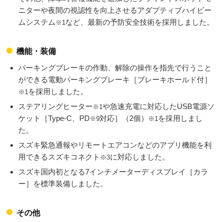
ニターや夜間の視認性を向上させるアダプティブハイビー
ムシステム
など、最新の予防安全技術を採用しました。
※1
機能・装備
パーキングブレーキの作動、解除の操作を指先で行うこと
ができる電動パーキングブレーキ［ブレーキホールド付］
を採用しました。
※1
ステアリングヒーター
や急速充電に対応したUSB電源ソ
※1
ケット［Type-C、PD
対応］（2個）
を採用しまし
※9
※1
た。
スズキ緊急通報やリモートエアコンなどのアプリ機能を利
用できるスズキコネクト
に対応しました。
※3
スズキ国内初となる7インチメーターディスプレイ［カラ
ー］を標準装備しました。
その他