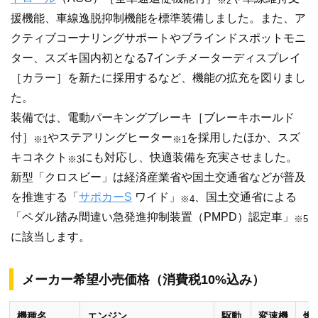
※2
援機能、車線逸脱抑制機能を標準装備しました。また、ア
クティブコーナリングサポートやブラインドスポットモニ
ター、スズキ国内初となる7インチメーターディスプレイ
［カラー］を新たに採用するなど、機能の拡充を図りまし
た。
装備では、電動パーキングブレーキ［ブレーキホールド
付］
やステアリングヒーター
を採用したほか、スズ
※1
※1
キコネクト
にも対応し、快適装備を充実させました。
※3
新型「クロスビー」は経済産業省や国土交通省などが普及
を推進する「
サポカーS
ワイド」
、国土交通省による
※4
「ペダル踏み間違い急発進抑制装置（PMPD）認定車」
※5
に該当します。
メーカー希望小売価格（消費税10%込み）
機種名
エンジン
駆動
変速機
燃