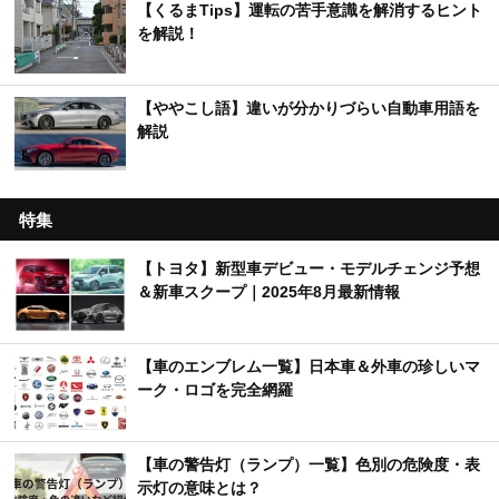
【くるまTips】運転の苦手意識を解消するヒント
を解説！
【ややこし語】違いが分かりづらい自動車用語を
解説
特集
【トヨタ】新型車デビュー・モデルチェンジ予想
＆新車スクープ｜2025年8月最新情報
【車のエンブレム一覧】日本車＆外車の珍しいマ
ーク・ロゴを完全網羅
【車の警告灯（ランプ）一覧】色別の危険度・表
示灯の意味とは？