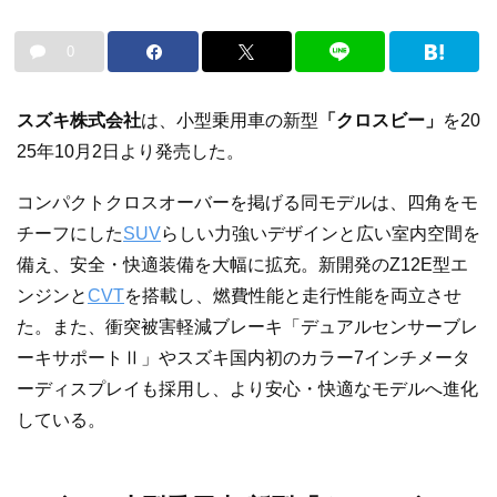
0
スズキ株式会社
は、小型乗用車の新型
「クロスビー」
を20
25年10月2日より発売した。
コンパクトクロスオーバーを掲げる同モデルは、四角をモ
チーフにした
SUV
らしい力強いデザインと広い室内空間を
備え、安全・快適装備を大幅に拡充。新開発のZ12E型エ
ンジンと
CVT
を搭載し、燃費性能と走行性能を両立させ
た。また、衝突被害軽減ブレーキ「デュアルセンサーブレ
ーキサポートⅡ」やスズキ国内初のカラー7インチメータ
ーディスプレイも採用し、より安心・快適なモデルへ進化
している。