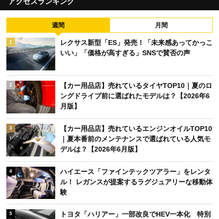
アクセスランキング
週間
月間
レクサス新型「ES」発売！「未来感あってかっこ
1
いい」「価格が高すぎる」SNSで賛否の声
【カー用品店】売れているタイヤTOP10｜夏のロ
2
ングドライブ前に選ばれたモデルは？【2026年6
月版】
【カー用品店】売れているエンジンオイルTOP10
3
｜夏本番前のメンテナンスで選ばれている人気モ
デルは？【2026年6月版】
ハイエース「ファインテックツアラー」をレンタ
4
ル！ レガンスが提案するラグジュアリーな移動体
験
トヨタ「ハリアー」一部改良でHEV一本化 特別
5