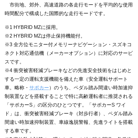
市街地、郊外、高速道路の各走行モードを平均的な使用
時間配分で構成した国際的な走行モードです。
※1 HYBRID MZに採用。
※2 HYBRID MZは停止保持機能付。
※3 全方位モニター付メモリーナビゲーション・スズキコ
ネクト対応通信機（メーカーオプション）に対応のサービ
スです。
※4 衝突被害軽減ブレーキなどの先進安全技術をはじめと
する一定の運転支援機能を備えた車（安全運転サポート
車。略称・
サポカー
）のうち、ペダル踏み間違い時加速抑
制装置などを搭載することで特に高齢運転者に推奨される
「サポカーS」の区分のひとつです。「サポカーS ワイ
ド」は、衝突被害軽減ブレーキ（対歩行者）、ペダル踏み
間違い時加速抑制装置、車線逸脱警報、先進ライトを搭載
する車です。