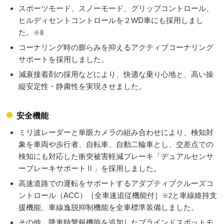
スポーツモード、スノーモード、グリップコントロール、
ヒルディセントコントロールを２WD車にも採用しまし
た。
※8
コーナリング時の膨らみを抑えるアクティブコーナリング
サポートを採用しました。
減衰接着剤の採用などにより、快適な乗り心地と、高い操
縦安定性・静粛性を実現させました。
安全機能
ミリ波レーダーと単眼カメラの組み合わせにより、検知対
象を車両や歩行者、自転車、自動二輪車とし、交差点での
検知にも対応した衝突被害軽減ブレーキ「デュアルセンサ
ーブレーキサポートⅡ」を採用しました。
高速道路での運転をサポートするアダプティブクルーズコ
ントロール（ACC）［全車速追従機能付］
と車線維持支
※2
援機能、車線逸脱抑制機能を全車標準装備しました。
その他、降車時警報機能を追加したブラインドスポットモ