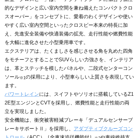
的なデザインと広い室内空間を兼ね備えたコンパクトクロ
スオーバー」をコンセプトに、愛着のわくデザインや使い
やすく広い室内空間といったクロスビー本来の特長に加
え、先進安全装備や快適装備の拡充、走行性能や燃費性能
を大幅に進化させた小型乗用車です。
エクステリアは、たくましさを感じさせる角を丸めた四角
をモチーフとすることでSUVらしい力強さを、インテリア
は、革とステッチを模したパネルや、二段式センターコン
ソール
の採用により、小型車らしい上質さを表現してい
※1
ます。
パワートレイン
には、スイフトやソリオに搭載しているZ1
2E型エンジンとCVTを採用し、燃費性能と走行性能の両
立を実現しました。
安全機能は、衝突被害軽減ブレーキ「デュアルセンサーブ
レーキサポートⅡ」を採用し、
アダプティブクルーズコン
トロール
（ACC）［全車速追従機能付］
や車線維持支