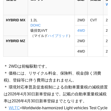
W
（k
HYBRID MX
1.2L
2WD
CVT
22.
DOHC
吸排気VVT
4WD
21.
（マイルド
ハイブリッド
）
HYBRID MZ
2WD
22.
4WD
21.
＊ 2WDは前輪駆動です。
＊ 価格には、リサイクル料金、保険料、税金(除く消費
税)、登録等に伴う費用は含まれません。
＊ 環境対応車普及促進税制による自動車重量税の減税措置
は2026年4月30日新車登録まで。記載の自動車重量税減税
率は2026年4月30日新車登録までとなります。
＊
WLTC
=Worldwide-harmonized Light vehicles Test Cycle