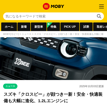
ホーム
新着
新型車
特集
PICK UP
試乗
取材レ
MOBY[モビー]
>
ニュース
>
スズキ「クロスビー」が顔つき一新！安全・快適装備も大幅に進化、1
ニュース
2025年10月03日
更新
スズキ「クロスビー」が顔つき一新！安全・快適装
備も大幅に進化、1.2Lエンジンに