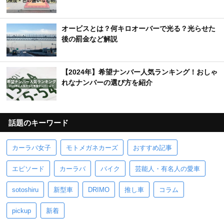
オービスとは？何キロオーバーで光る？光らせた
後の罰金など解説
【2024年】希望ナンバー人気ランキング！おしゃ
れなナンバーの選び方を紹介
話題のキーワード
カーラバ女子
モトメガネカーズ
おすすめ記事
エピソード
カーラバ
バイク
芸能人・有名人の愛車
sotoshiru
新型車
DRIMO
推し車
コラム
pickup
新着