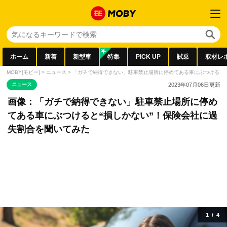
ホーム
新着
新型車
特集
PICK UP
試乗
取材レ
MOBY[モビー]
>
ニュース
>
「ガチで納得できない」駐車禁止場所に停めてある車にぶつけると“
ニュース
2023年07月06日
更新
画像：「ガチで納得できない」駐車禁止場所に停め
てある車にぶつけると“損しかない”！保険会社に過
失割合を聞いてみた
1
/
4