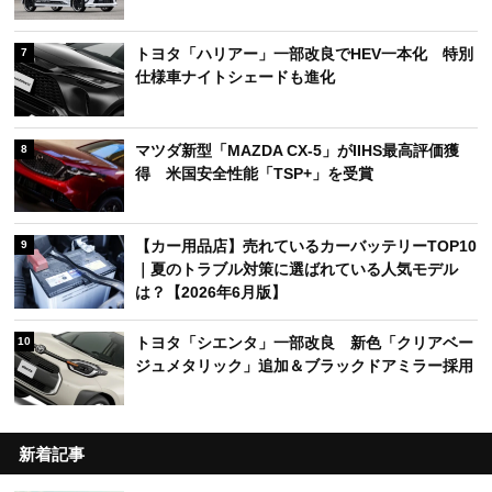
トヨタ「ハリアー」一部改良でHEV一本化 特別
7
仕様車ナイトシェードも進化
マツダ新型「MAZDA CX-5」がIIHS最高評価獲
8
得 米国安全性能「TSP+」を受賞
【カー用品店】売れているカーバッテリーTOP10
9
｜夏のトラブル対策に選ばれている人気モデル
は？【2026年6月版】
トヨタ「シエンタ」一部改良 新色「クリアベー
10
ジュメタリック」追加＆ブラックドアミラー採用
新着記事