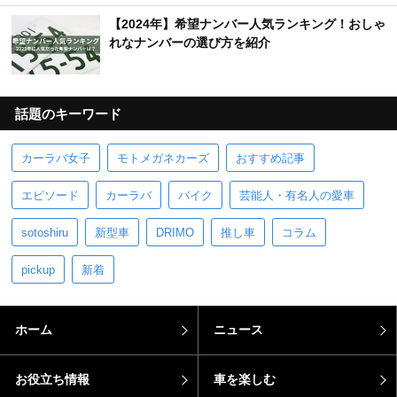
【2024年】希望ナンバー人気ランキング！おしゃ
れなナンバーの選び方を紹介
話題のキーワード
カーラバ女子
モトメガネカーズ
おすすめ記事
エピソード
カーラバ
バイク
芸能人・有名人の愛車
sotoshiru
新型車
DRIMO
推し車
コラム
pickup
新着
ホーム
ニュース
お役立ち情報
車を楽しむ