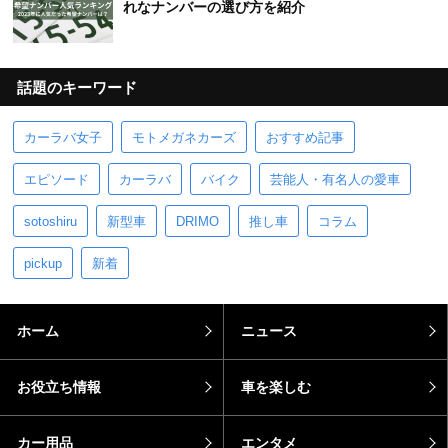
れなナンバーの選び方を紹介
話題のキーワード
カーラバ女子
モトメガネカーズ
おすすめ記事
エピソード
カーラバ
バイク
芸能人・有名人の愛車
sotoshiru
新型車
DRIMO
推し車
コラム
pickup
新着
ホーム
ニュース
お役立ち情報
車を楽しむ
カー用品
エンタメ