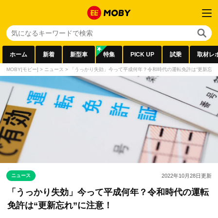
ホーム
新着
新型車
特集
PICK UP
試乗
取材レ
MOBY[モビー]
>
ニュース
>
「うっかり失効」今って平成何年？令和時代の運転免許は“更新忘れ
ニュース
2022年10月28日
更新
「うっかり失効」今って平成何年？令和時代の運転
免許は“更新忘れ”に注意！