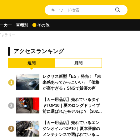
ーカー・車種別
その他
ギャラリー
アクセスランキング
週間
月間
レクサス新型「ES」発売！「未
来感あってかっこいい」「価格
1
が高すぎる」SNSで賛否の声
【カー用品店】売れているタイ
ヤTOP10｜夏のロングドライブ
2
前に選ばれたモデルは？【2026
年6月版】
【カー用品店】売れているエン
ジンオイルTOP10｜夏本番前の
3
メンテナンスで選ばれている人