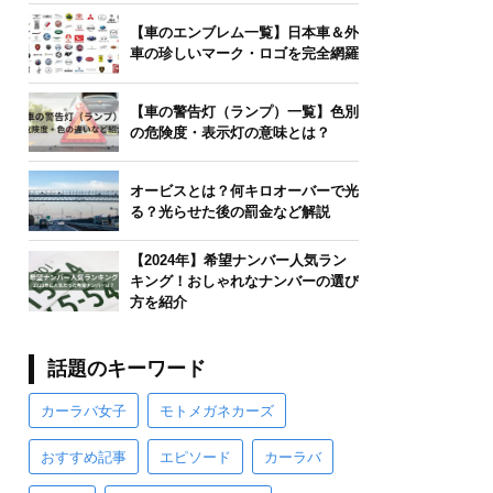
【車のエンブレム一覧】日本車＆外
車の珍しいマーク・ロゴを完全網羅
【車の警告灯（ランプ）一覧】色別
の危険度・表示灯の意味とは？
オービスとは？何キロオーバーで光
る？光らせた後の罰金など解説
【2024年】希望ナンバー人気ラン
キング！おしゃれなナンバーの選び
方を紹介
話題のキーワード
カーラバ女子
モトメガネカーズ
おすすめ記事
エピソード
カーラバ