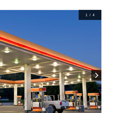
1
/
4