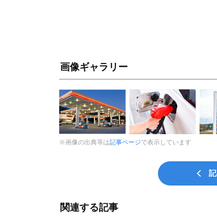
画像ギャラリー
※画像の出典等は
記事ページ
で表示しています
記
関連する記事