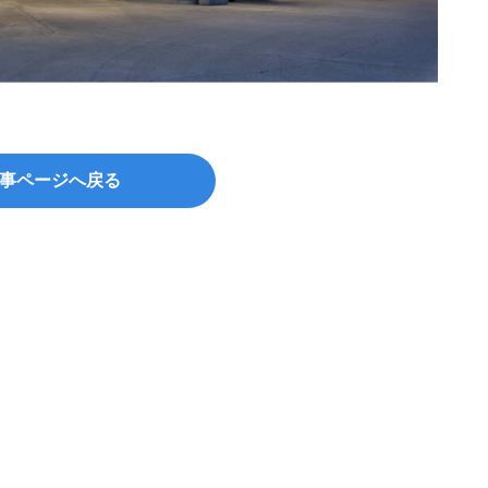
©show
事ページへ戻る