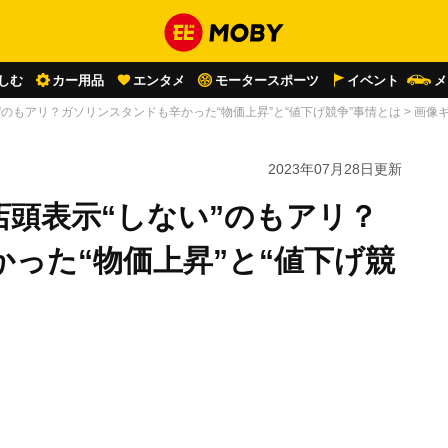
しむ
カー用品
エンタメ
モータースポーツ
イベント
メ
”のもアリ？ガソリンスタンドも辛かった“物価上昇”と“値下げ競争”事情とは
>
画像
2023年07月28日
更新
頭表示“しない”のもアリ？
った“物価上昇”と“値下げ競