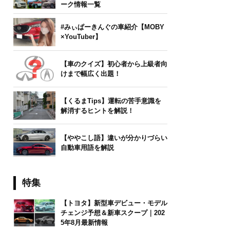
ーク情報一覧
#みぃぱーきんぐの車紹介【MOBY
×YouTuber】
【車のクイズ】初心者から上級者向
けまで幅広く出題！
【くるまTips】運転の苦手意識を
解消するヒントを解説！
【ややこし語】違いが分かりづらい
自動車用語を解説
特集
【トヨタ】新型車デビュー・モデル
チェンジ予想＆新車スクープ｜202
5年8月最新情報