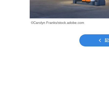
©Carolyn Franks/stock.adobe.com
記