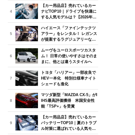
気モデルは？【2026年6月版】
【カー用品店】売れているカー
ナビTOP10｜ドライブを快適に
4
する人気モデルは？【2026年6
月版】
ハイエース「ファインテックツ
アラー」をレンタル！ レガンス
5
が提案するラグジュアリーな移
動体験
ムーヴをユーロスポーツカスタ
ム！ 日常の使いやすさはそのま
6
まに、他とは違うスタイルへ
トヨタ「ハリアー」一部改良で
HEV一本化 特別仕様車ナイト
7
シェードも進化
マツダ新型「MAZDA CX-5」がI
IHS最高評価獲得 米国安全性
8
能「TSP+」を受賞
【カー用品店】売れているカー
バッテリーTOP10｜夏のトラブ
9
ル対策に選ばれている人気モデ
ルは？【2026年6月版】