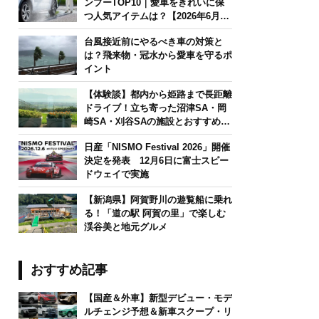
ンプーTOP10｜愛車をきれいに保
つ人気アイテムは？【2026年6月
版】
台風接近前にやるべき車の対策と
は？飛来物・冠水から愛車を守るポ
イント
【体験談】都内から姫路まで長距離
ドライブ！立ち寄った沼津SA・岡
崎SA・刈谷SAの施設とおすすめグ
ルメを紹介
日産「NISMO Festival 2026」開催
決定を発表 12月6日に富士スピー
ドウェイで実施
【新潟県】阿賀野川の遊覧船に乗れ
る！「道の駅 阿賀の里」で楽しむ
渓谷美と地元グルメ
おすすめ記事
【国産＆外車】新型デビュー・モデ
ルチェンジ予想＆新車スクープ・リ