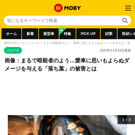
ホーム
新着
新型車
特集
PICK UP
試乗
取材レ
MOBY[モビー]
>
ニュース
>
まるで暗殺者のよう…愛車に思いもよらぬダメージを与える「落ち
ニュース
2022年11月15日
更新
画像：まるで暗殺者のよう…愛車に思いもよらぬダ
メージを与える「落ち葉」の被害とは
1
/
3