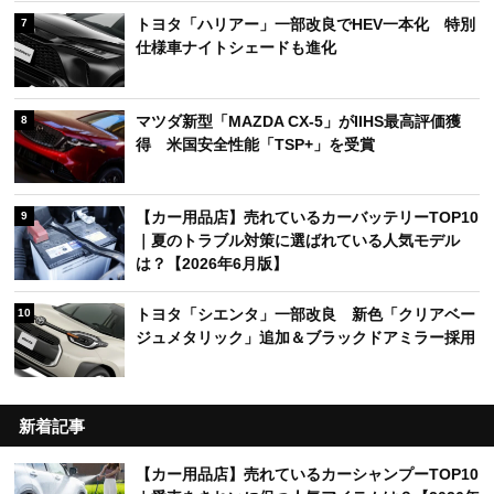
トヨタ「ハリアー」一部改良でHEV一本化 特別
7
仕様車ナイトシェードも進化
マツダ新型「MAZDA CX-5」がIIHS最高評価獲
8
得 米国安全性能「TSP+」を受賞
【カー用品店】売れているカーバッテリーTOP10
9
｜夏のトラブル対策に選ばれている人気モデル
は？【2026年6月版】
トヨタ「シエンタ」一部改良 新色「クリアベー
10
ジュメタリック」追加＆ブラックドアミラー採用
新着記事
【カー用品店】売れているカーシャンプーTOP10