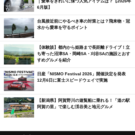
｜愛車をきれいに保つ人気アイテムは？【2026年
6月版】
台風接近前にやるべき車の対策とは？飛来物・冠
水から愛車を守るポイント
【体験談】都内から姫路まで長距離ドライブ！立
ち寄った沼津SA・岡崎SA・刈谷SAの施設とおす
すめグルメを紹介
日産「NISMO Festival 2026」開催決定を発表
12月6日に富士スピードウェイで実施
【新潟県】阿賀野川の遊覧船に乗れる！「道の駅
阿賀の里」で楽しむ渓谷美と地元グルメ