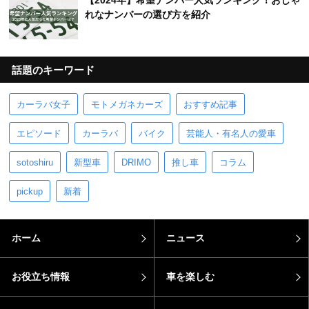
【2024年】希望ナンバー人気ランキング！おしゃ
れなナンバーの選び方を紹介
話題のキーワード
カーラバ女子
モトメガネカーズ
おすすめ記事
エピソード
カーラバ
バイク
芸能人・有名人の愛車
sotoshiru
新型車
DRIMO
推し車
コラム
pickup
新着
ホーム
ニュース
お役立ち情報
車を楽しむ