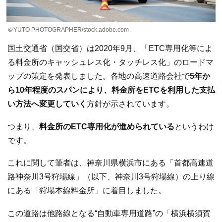
＠YUTO PHOTOGRAPHER/stock.adobe.com
国土交通省（国交省）は2020年9月、「ETC専用化等によ
る料金所のキャッシュレス化・タッチレス化」のロードマ
ップの策定を発表しました。各地の高速道路会社で
5年か
ら10年程度のスパンにより、料金所をETCを利用した支払
い方法へ変更していく
方針が示されています。
つまり、
料金所のETC専用化が進められている
というわけ
です。
これに関して筆者は、神奈川県横浜市にある「首都高速道
路神奈川3号狩場線」（以下、神奈川3号狩場線）の上り線
にある「狩場本線料金所」に着目しました。
この道路は他路線となる“自動車専用道路”の「横浜横須賀