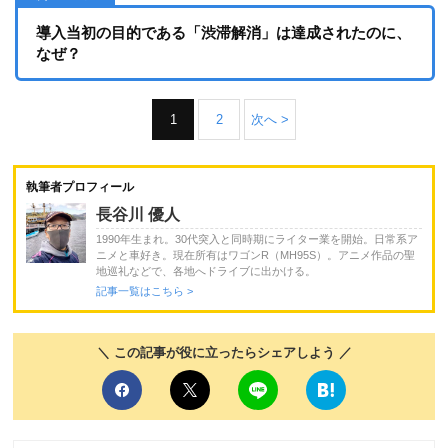
導入当初の目的である「渋滞解消」は達成されたのに、
なぜ？
1
2
次へ >
執筆者プロフィール
長谷川 優人
1990年生まれ。30代突入と同時期にライター業を開始。日常系ア
ニメと車好き。現在所有はワゴンR（MH95S）。アニメ作品の聖
地巡礼などで、各地へドライブに出かける。
記事一覧はこちら >
＼ この記事が役に立ったらシェアしよう ／