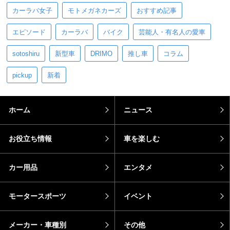
カーラバ女子
モトメガネカーズ
おすすめ記事
エピソード
カーラバ
バイク
芸能人・有名人の愛車
sotoshiru
新型車
DRIMO
推し車
コラム
pickup
新着
ホーム
ニュース
お役立ち情報
車を楽しむ
カー用品
エンタメ
モータースポーツ
イベント
メーカー・車種別
その他