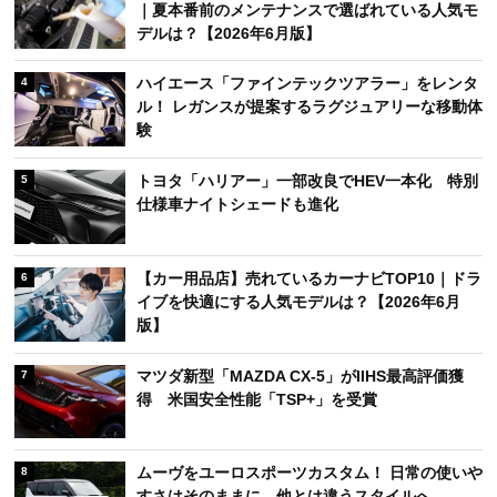
｜夏本番前のメンテナンスで選ばれている人気モ
デルは？【2026年6月版】
ハイエース「ファインテックツアラー」をレンタ
4
ル！ レガンスが提案するラグジュアリーな移動体
験
トヨタ「ハリアー」一部改良でHEV一本化 特別
5
仕様車ナイトシェードも進化
【カー用品店】売れているカーナビTOP10｜ドラ
6
イブを快適にする人気モデルは？【2026年6月
版】
マツダ新型「MAZDA CX-5」がIIHS最高評価獲
7
得 米国安全性能「TSP+」を受賞
ムーヴをユーロスポーツカスタム！ 日常の使いや
8
すさはそのままに、他とは違うスタイルへ