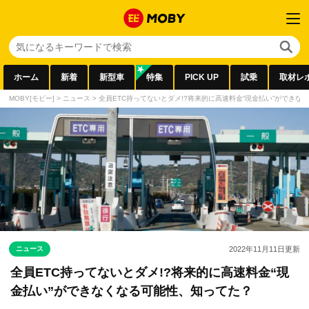
ホーム
新着
新型車
特集
PICK UP
試乗
取材レ
MOBY[モビー]
>
ニュース
>
全員ETC持ってないとダメ!?将来的に高速料金“現金払い”ができな
ニュース
2022年11月11日
更新
全員ETC持ってないとダメ!?将来的に高速料金“現
金払い”ができなくなる可能性、知ってた？