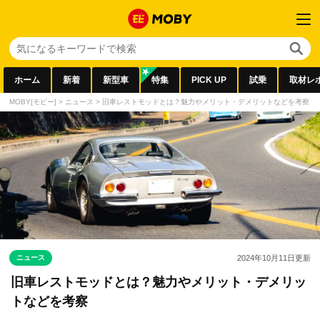
ホーム
新着
新型車
特集
PICK UP
試乗
取材レ
MOBY[モビー]
>
ニュース
>
旧車レストモッドとは？魅力やメリット・デメリットなどを考察
ニュース
2024年10月11日
更新
旧車レストモッドとは？魅力やメリット・デメリッ
トなどを考察