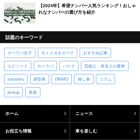
【2024年】希望ナンバー人気ランキング！おしゃ
れなナンバーの選び方を紹介
話題のキーワード
カーラバ女子
モトメガネカーズ
おすすめ記事
エピソード
カーラバ
バイク
芸能人・有名人の愛車
sotoshiru
新型車
DRIMO
推し車
コラム
pickup
新着
ホーム
ニュース
お役立ち情報
車を楽しむ