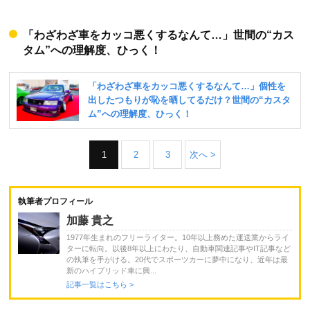
「わざわざ車をカッコ悪くするなんて…」世間の“カス
タム”への理解度、ひっく！
1
2
3
次へ >
執筆者プロフィール
加藤 貴之
1977年生まれのフリーライター。10年以上務めた運送業からライ
ターに転向。以後8年以上にわたり、自動車関連記事やIT記事など
の執筆を手がける。20代でスポーツカーに夢中になり、近年は最
新のハイブリッド車に興...
記事一覧はこちら >