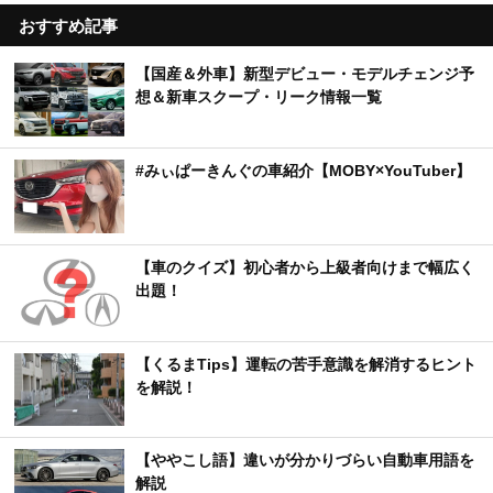
おすすめ記事
【国産＆外車】新型デビュー・モデルチェンジ予
想＆新車スクープ・リーク情報一覧
#みぃぱーきんぐの車紹介【MOBY×YouTuber】
【車のクイズ】初心者から上級者向けまで幅広く
出題！
【くるまTips】運転の苦手意識を解消するヒント
を解説！
【ややこし語】違いが分かりづらい自動車用語を
解説