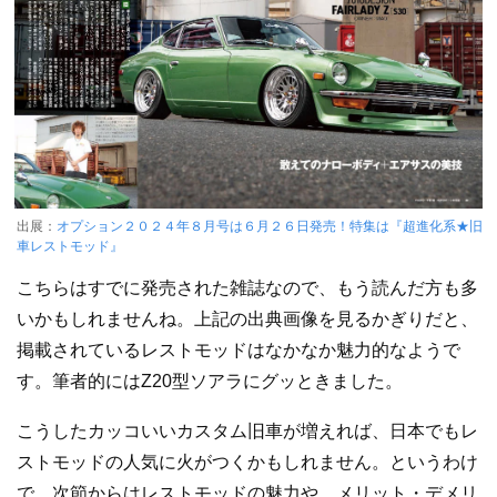
出展：
オプション２０２４年８月号は６月２６日発売！特集は『超進化系★旧
車レストモッド』
こちらはすでに発売された雑誌なので、もう読んだ方も多
いかもしれませんね。上記の出典画像を見るかぎりだと、
掲載されているレストモッドはなかなか魅力的なようで
す。筆者的にはZ20型ソアラにグッときました。
こうしたカッコいいカスタム旧車が増えれば、日本でもレ
ストモッドの人気に火がつくかもしれません。というわけ
で、次節からはレストモッドの魅力や、メリット・デメリ