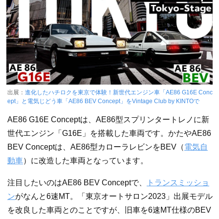
出展：
進化したハチロクを東京で体験！新世代エンジン車「AE86 G16E Conc
ept」と電気じどう車「AE86 BEV Concept」をVintage Club by KINTOで
AE86 G16E Conceptは、AE86型スプリンタートレノに新
世代エンジン「G16E」を搭載した車両です。かたやAE86
BEV Conceptは、AE86型カローラレビンをBEV（
電気自
動車
）に改造した車両となっています。
注目したいのはAE86 BEV Conceptで、
トランスミッショ
ン
がなんと6速MT。「東京オートサロン2023」出展モデル
を改良した車両とのことですが、旧車を6速MT仕様のBEV