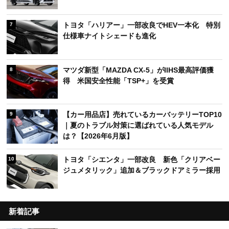
トヨタ「ハリアー」一部改良でHEV一本化 特別
7
仕様車ナイトシェードも進化
マツダ新型「MAZDA CX-5」がIIHS最高評価獲
8
得 米国安全性能「TSP+」を受賞
【カー用品店】売れているカーバッテリーTOP10
9
｜夏のトラブル対策に選ばれている人気モデル
は？【2026年6月版】
トヨタ「シエンタ」一部改良 新色「クリアベー
10
ジュメタリック」追加＆ブラックドアミラー採用
新着記事