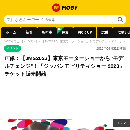
ホーム
新着
新型車
特集
PICK UP
試乗
取材レ
MOBY[モビー]
>
イベント
>
【JMS2023】東京モーターショーから“モデルチェンジ”！『ジャパ
イベント
2023年08月31日
更新
画像：【JMS2023】東京モーターショーから“モデ
ルチェンジ”！『ジャパンモビリティショー 2023』
チケット販売開始
1
/
2