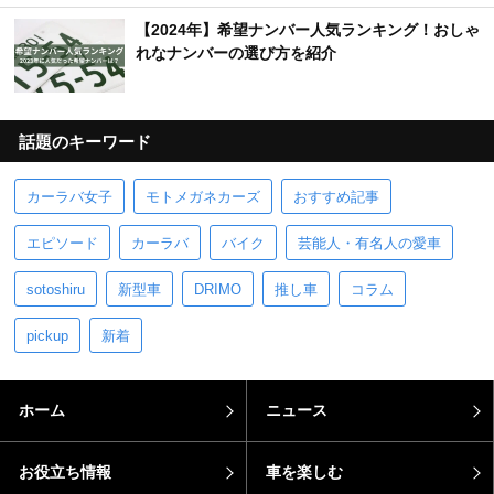
【2024年】希望ナンバー人気ランキング！おしゃ
れなナンバーの選び方を紹介
話題のキーワード
カーラバ女子
モトメガネカーズ
おすすめ記事
エピソード
カーラバ
バイク
芸能人・有名人の愛車
sotoshiru
新型車
DRIMO
推し車
コラム
pickup
新着
ホーム
ニュース
お役立ち情報
車を楽しむ