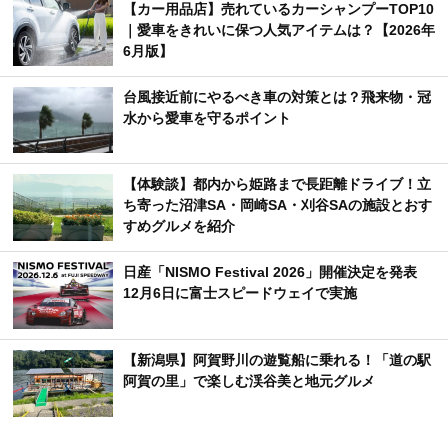
【カー用品店】売れているカーシャンプーTOP10
｜愛車をきれいに保つ人気アイテムは？【2026年
6月版】
台風接近前にやるべき車の対策とは？飛来物・冠
水から愛車を守るポイント
【体験談】都内から姫路まで長距離ドライブ！立
ち寄った沼津SA・岡崎SA・刈谷SAの施設とおす
すめグルメを紹介
日産「NISMO Festival 2026」開催決定を発表
12月6日に富士スピードウェイで実施
【新潟県】阿賀野川の遊覧船に乗れる！「道の駅
阿賀の里」で楽しむ渓谷美と地元グルメ