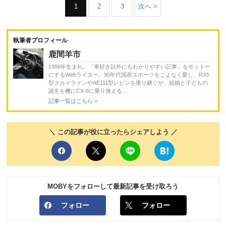
1
2
3
次へ >
執筆者プロフィール
鹿間羊市
1986年生まれ。「車好き以外にもわかりやすい記事」をモットー
にするWebライター。90年代国産スポーツをこよなく愛し、R33
型スカイラインやAE111型レビンを乗り継ぐが、結婚と子どもの
誕生を機にCX-8に乗り換える...
記事一覧はこちら >
＼ この記事が役に立ったらシェアしよう ／
MOBYをフォローして最新記事を受け取ろう
フォロー
フォロー