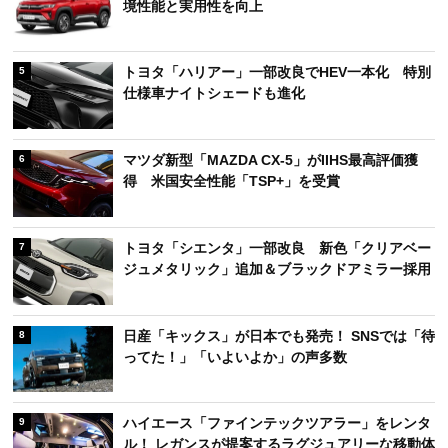
境性能と実用性を向上
トヨタ「ハリアー」一部改良でHEV一本化 特別
5
仕様車ナイトシェードも進化
マツダ新型「MAZDA CX-5」がIIHS最高評価獲
6
得 米国安全性能「TSP+」を受賞
トヨタ「シエンタ」一部改良 新色「クリアベー
7
ジュメタリック」追加＆ブラックドアミラー採用
日産「キックス」が日本でも発売！ SNSでは「待
8
ってた！」「いよいよか」の声多数
ハイエース「ファインテックツアラー」をレンタ
9
ル！ レガンスが提案するラグジュアリーな移動体