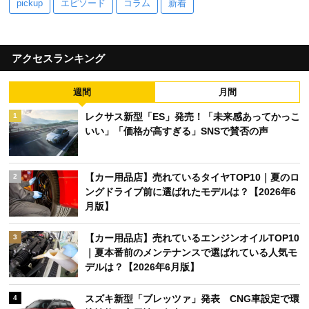
pickup
エピソード
コラム
新着
アクセスランキング
週間
月間
レクサス新型「ES」発売！「未来感あってかっこ
1
いい」「価格が高すぎる」SNSで賛否の声
【カー用品店】売れているタイヤTOP10｜夏のロ
2
ングドライブ前に選ばれたモデルは？【2026年6
月版】
【カー用品店】売れているエンジンオイルTOP10
3
｜夏本番前のメンテナンスで選ばれている人気モ
デルは？【2026年6月版】
スズキ新型「ブレッツァ」発表 CNG車設定で環
4