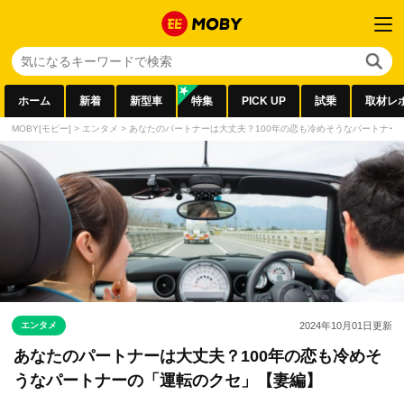
ホーム
新着
新型車
特集
PICK UP
試乗
取材レ
MOBY[モビー]
>
エンタメ
>
あなたのパートナーは大丈夫？100年の恋も冷めそうなパートナー
エンタメ
2024年10月01日
更新
あなたのパートナーは大丈夫？100年の恋も冷めそ
うなパートナーの「運転のクセ」【妻編】