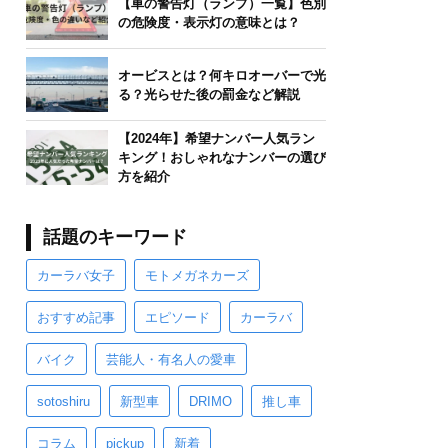
【車の警告灯（ランプ）一覧】色別
の危険度・表示灯の意味とは？
オービスとは？何キロオーバーで光
る？光らせた後の罰金など解説
【2024年】希望ナンバー人気ラン
キング！おしゃれなナンバーの選び
方を紹介
話題のキーワード
カーラバ女子
モトメガネカーズ
おすすめ記事
エピソード
カーラバ
バイク
芸能人・有名人の愛車
sotoshiru
新型車
DRIMO
推し車
コラム
pickup
新着