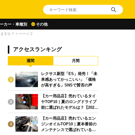
ーカー・車種別
その他
きますか？
>
ページ 2
アクセスランキング
週間
月間
レクサス新型「ES」発売！「未
来感あってかっこいい」「価格
1
が高すぎる」SNSで賛否の声
【カー用品店】売れているタイ
ヤTOP10｜夏のロングドライブ
2
前に選ばれたモデルは？【2026
年6月版】
【カー用品店】売れているエン
ジンオイルTOP10｜夏本番前の
3
メンテナンスで選ばれている人