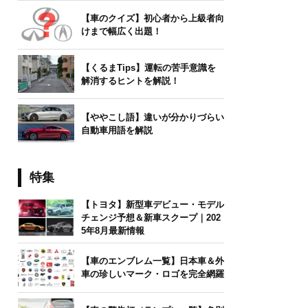
【車のクイズ】初心者から上級者向
けまで幅広く出題！
【くるまTips】運転の苦手意識を
解消するヒントを解説！
【ややこし語】違いが分かりづらい
自動車用語を解説
特集
【トヨタ】新型車デビュー・モデル
チェンジ予想＆新車スクープ｜202
5年8月最新情報
【車のエンブレム一覧】日本車＆外
車の珍しいマーク・ロゴを完全網羅