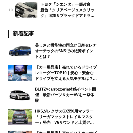
トヨタ「シエンタ」一部改良
新色「クリアベージュメタリッ
10
ク」追加＆ブラックドアミラー
採用
新着記事
美しさと機能性の両立!?日産セレナ
オーテックのSNSでの絶賛ポイン
トとは？
【カー用品店】売れているドライブ
レコーダーTOP10｜安心・安全な
ドライブを支える人気モデルは？
【2026年6月版】
BLITZ×carrozzeria体感イベント開
催 最新パーツ＆カーAVを一挙体
験
HKSがレクサスGX550用マフラー
「リーガマックストレイルマスタ
ー」発売 V6サウンドと上質デザ
インを両立