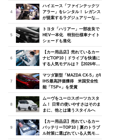
気モデルは？【2026年6月版】
ハイエース「ファインテックツ
アラー」をレンタル！ レガンス
4
が提案するラグジュアリーな移
動体験
トヨタ「ハリアー」一部改良で
HEV一本化 特別仕様車ナイト
5
シェードも進化
【カー用品店】売れているカー
ナビTOP10｜ドライブを快適に
6
する人気モデルは？【2026年6
月版】
マツダ新型「MAZDA CX-5」がI
IHS最高評価獲得 米国安全性
7
能「TSP+」を受賞
ムーヴをユーロスポーツカスタ
ム！ 日常の使いやすさはそのま
8
まに、他とは違うスタイルへ
【カー用品店】売れているカー
バッテリーTOP10｜夏のトラブ
9
ル対策に選ばれている人気モデ
ルは？【2026年6月版】