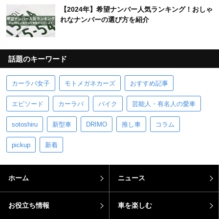
【2024年】希望ナンバー人気ランキング！おしゃ
れなナンバーの選び方を紹介
話題のキーワード
カーラバ女子
モトメガネカーズ
おすすめ記事
エピソード
カーラバ
バイク
芸能人・有名人の愛車
sotoshiru
新型車
DRIMO
推し車
コラム
pickup
新着
ホーム
ニュース
お役立ち情報
車を楽しむ