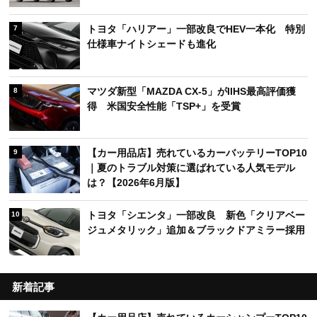
トヨタ「ハリアー」一部改良でHEV一本化 特別
7
仕様車ナイトシェードも進化
マツダ新型「MAZDA CX-5」がIIHS最高評価獲
8
得 米国安全性能「TSP+」を受賞
【カー用品店】売れているカーバッテリーTOP10
9
｜夏のトラブル対策に選ばれている人気モデル
は？【2026年6月版】
トヨタ「シエンタ」一部改良 新色「クリアベー
10
ジュメタリック」追加＆ブラックドアミラー採用
新着記事