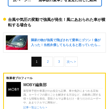
台風や気圧の変動で強風が発生！風にあおられた車が横
転する場合も
1
2
3
次へ >
執筆者プロフィール
MOBY編集部
新型車予想や車選びのお役立ち記事、車や免許にまつわる豆知
識、カーライフの困りごとを解決する方法など、自動車に関する
様々な情報を発信。普段クルマは乗るだけ・使うだけのユーザー
や、あまりクルマに興味が...
記事一覧はこちら >