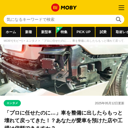
ホーム
新着
新型車
特集
PICK UP
試乗
取材レ
MOBY[モビー]
>
エンタメ
>
「プロに任せたのに…」車を整備に出したらもっと壊れて戻ってき
エンタメ
2025年05月12日
更新
「プロに任せたのに…」車を整備に出したらもっと
壊れて戻ってきた！？あなたが愛車を預けた店や工