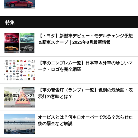
特集
【トヨタ】新型車デビュー・モデルチェンジ予想
＆新車スクープ｜2025年8月最新情報
【車のエンブレム一覧】日本車＆外車の珍しいマ
ーク・ロゴを完全網羅
【車の警告灯（ランプ）一覧】色別の危険度・表
示灯の意味とは？
オービスとは？何キロオーバーで光る？光らせた
後の罰金など解説