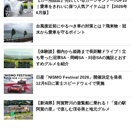
【カー用品店】売れているカーシャンプーTOP10
｜愛車をきれいに保つ人気アイテムは？【2026年
6月版】
台風接近前にやるべき車の対策とは？飛来物・冠
水から愛車を守るポイント
【体験談】都内から姫路まで長距離ドライブ！立
ち寄った沼津SA・岡崎SA・刈谷SAの施設とおす
すめグルメを紹介
日産「NISMO Festival 2026」開催決定を発表
12月6日に富士スピードウェイで実施
【新潟県】阿賀野川の遊覧船に乗れる！「道の駅
阿賀の里」で楽しむ渓谷美と地元グルメ