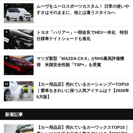
ムーヴをユーロスポーツカスタム！ 日常の使いや
7
すさはそのままに、他とは違うスタイルへ
トヨタ「ハリアー」一部改良でHEV一本化 特別
8
仕様車ナイトシェードも進化
マツダ新型「MAZDA CX-5」がIIHS最高評価獲
9
得 米国安全性能「TSP+」を受賞
【カー用品店】売れているカーシャンプーTOP10
10
｜愛車をきれいに保つ人気アイテムは？【2026年
6月版】
新着記事
【カー用品店】売れているカーワックスTOP10｜