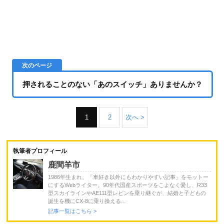
押されることのない「あのスイッチ」ありませんか？
1
2
次へ >
執筆者プロフィール
鹿間羊市
1986年生まれ。「車好き以外にもわかりやすい記事」をモットー
にするWebライター。90年代国産スポーツをこよなく愛し、R33
型スカイラインやAE111型レビンを乗り継ぐが、結婚と子どもの
誕生を機にCX-8に乗り換える...
記事一覧はこちら >