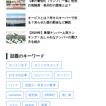
【車の警告灯（ランプ）一覧】色別
の危険度・表示灯の意味とは？
オービスとは？何キロオーバーで光
る？光らせた後の罰金など解説
【2024年】希望ナンバー人気ラン
キング！おしゃれなナンバーの選び
方を紹介
話題のキーワード
カーラバ女子
モトメガネカーズ
おすすめ記事
エピソード
カーラバ
バイク
芸能人・有名人の愛車
sotoshiru
新型車
DRIMO
推し車
コラム
pickup
新着