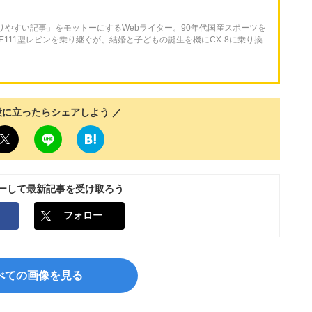
かりやすい記事」をモットーにするWebライター。90年代国産スポーツを
E111型レビンを乗り継ぐが、結婚と子どもの誕生を機にCX-8に乗り換
役に立ったらシェアしよう ／
ローして最新記事を受け取ろう
フォロー
べての画像を見る