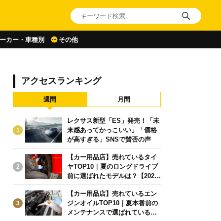
ーカー・車種別
その他
アクセスランキング
週間
月間
レクサス新型「ES」発売！「未
来感あってかっこいい」「価格
1
が高すぎる」SNSで賛否の声
【カー用品店】売れているタイ
ヤTOP10｜夏のロングドライブ
2
前に選ばれたモデルは？【2026
年6月版】
【カー用品店】売れているエン
ジンオイルTOP10｜夏本番前の
3
メンテナンスで選ばれている人