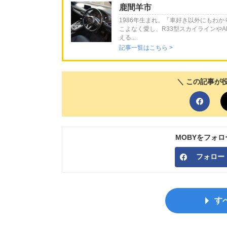
鹿間羊市
1986年生まれ。「車好き以外にもわ
こよなく愛し、R33型スカイラインやA
える...
記事一覧はこちら >
＼ この記事が
MOBYをフォ
フォロー
す