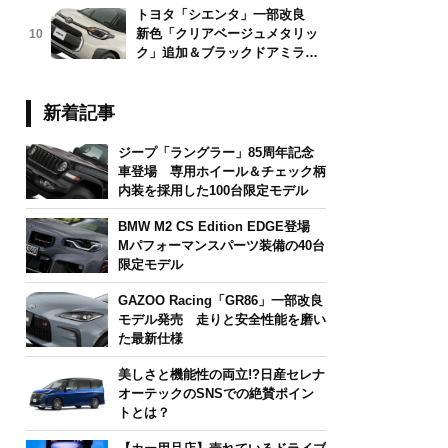
トヨタ「シエンタ」一部改良
新色「クリアベージュメタリッ
10
ク」追加＆ブラックドアミラー
採用
新着記事
ジープ「ラングラー」85周年記念
車登場 専用ホイール＆チェック柄
内装を採用した100台限定モデル
BMW M2 CS Edition EDGE登場
Mパフォーマンスパーツ装備の40台
限定モデル
GAZOO Racing「GR86」一部改良
モデル発売 走りと安全性能を磨い
た最新仕様
美しさと機能性の両立!?日産セレナ
オーテックのSNSでの絶賛ポイン
トとは？