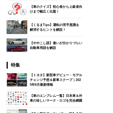
【車のクイズ】初心者から上級者向
けまで幅広く出題！
【くるまTips】運転の苦手意識を
解消するヒントを解説！
【ややこし語】違いが分かりづらい
自動車用語を解説
特集
【トヨタ】新型車デビュー・モデル
チェンジ予想＆新車スクープ｜202
5年8月最新情報
【車のエンブレム一覧】日本車＆外
車の珍しいマーク・ロゴを完全網羅