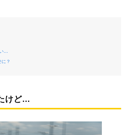
い…
せに？
たけど…