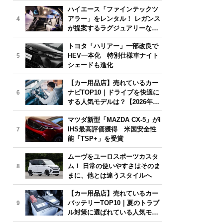
気モデルは？【2026年6月版】
ハイエース「ファインテックツ
アラー」をレンタル！ レガンス
4
が提案するラグジュアリーな移
動体験
トヨタ「ハリアー」一部改良で
HEV一本化 特別仕様車ナイト
5
シェードも進化
【カー用品店】売れているカー
ナビTOP10｜ドライブを快適に
6
する人気モデルは？【2026年6
月版】
マツダ新型「MAZDA CX-5」がI
IHS最高評価獲得 米国安全性
7
能「TSP+」を受賞
ムーヴをユーロスポーツカスタ
ム！ 日常の使いやすさはそのま
8
まに、他とは違うスタイルへ
【カー用品店】売れているカー
バッテリーTOP10｜夏のトラブ
9
ル対策に選ばれている人気モデ
ルは？【2026年6月版】