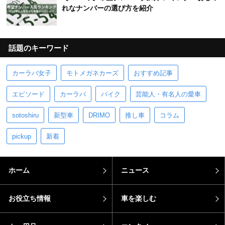
れなナンバーの選び方を紹介
話題のキーワード
カーラバ女子
モトメガネカーズ
おすすめ記事
エピソード
カーラバ
バイク
芸能人・有名人の愛車
sotoshiru
新型車
DRIMO
推し車
コラム
pickup
新着
ホーム
ニュース
お役立ち情報
車を楽しむ