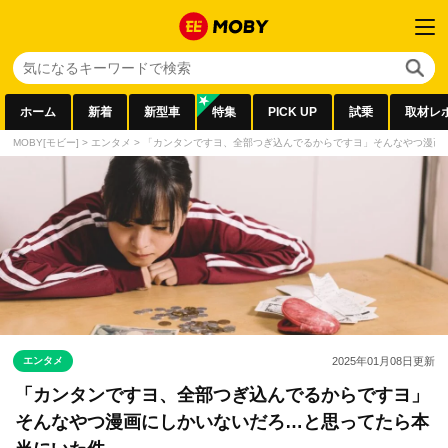
ホーム
新着
新型車
特集
PICK UP
試乗
取材レ
MOBY[モビー]
>
エンタメ
>
「カンタンですヨ、全部つぎ込んでるからですヨ」そんなやつ漫画
エンタメ
2025年01月08日
更新
「カンタンですヨ、全部つぎ込んでるからですヨ」
そんなやつ漫画にしかいないだろ…と思ってたら本