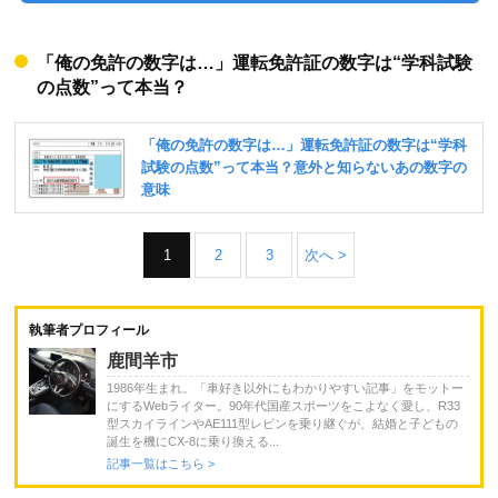
「俺の免許の数字は…」運転免許証の数字は“学科試験
の点数”って本当？
1
2
3
次へ >
執筆者プロフィール
鹿間羊市
1986年生まれ。「車好き以外にもわかりやすい記事」をモットー
にするWebライター。90年代国産スポーツをこよなく愛し、R33
型スカイラインやAE111型レビンを乗り継ぐが、結婚と子どもの
誕生を機にCX-8に乗り換える...
記事一覧はこちら >