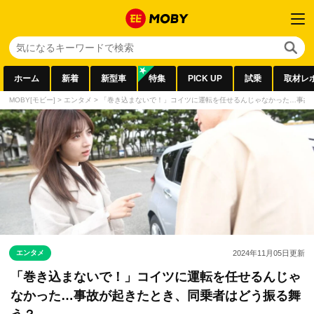
ホーム
新着
新型車
特集
PICK UP
試乗
取材レ
MOBY[モビー]
>
エンタメ
>
「巻き込まないで！」コイツに運転を任せるんじゃなかった…事故
エンタメ
2024年11月05日
更新
「巻き込まないで！」コイツに運転を任せるんじゃ
なかった…事故が起きたとき、同乗者はどう振る舞