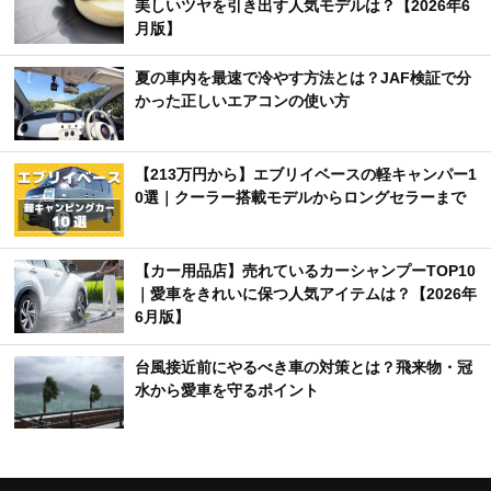
新着記事
【カー用品店】売れているカーワックスTOP10｜
美しいツヤを引き出す人気モデルは？【2026年6
月版】
夏の車内を最速で冷やす方法とは？JAF検証で分
かった正しいエアコンの使い方
【213万円から】エブリイベースの軽キャンパー1
0選｜クーラー搭載モデルからロングセラーまで
【カー用品店】売れているカーシャンプーTOP10
｜愛車をきれいに保つ人気アイテムは？【2026年
6月版】
台風接近前にやるべき車の対策とは？飛来物・冠
水から愛車を守るポイント