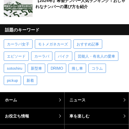
後の罰金など解説
【2024年】希望ナンバー人気ランキング！おしゃ
れなナンバーの選び方を紹介
話題のキーワード
カーラバ女子
モトメガネカーズ
おすすめ記事
エピソード
カーラバ
バイク
芸能人・有名人の愛車
sotoshiru
新型車
DRIMO
推し車
コラム
pickup
新着
ホーム
ニュース