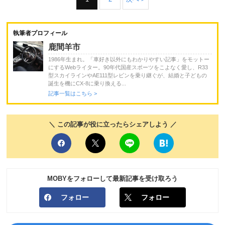
執筆者プロフィール
鹿間羊市
1986年生まれ。「車好き以外にもわかりやすい記事」をモットー
にするWebライター。90年代国産スポーツをこよなく愛し、R33
型スカイラインやAE111型レビンを乗り継ぐが、結婚と子どもの
誕生を機にCX-8に乗り換える...
記事一覧はこちら >
＼ この記事が役に立ったらシェアしよう ／
MOBYをフォローして最新記事を受け取ろう
フォロー
フォロー