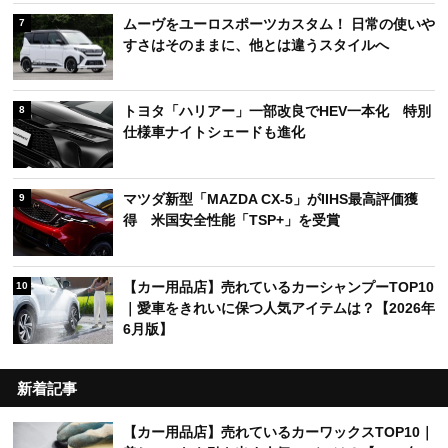
ハイエース「ファインテックツアラー」をレンタ
6
ル！ レガンスが提案するラグジュアリーな移動体
験
ムーヴをユーロスポーツカスタム！ 日常の使いや
7
すさはそのままに、他とは違うスタイルへ
トヨタ「ハリアー」一部改良でHEV一本化 特別
8
仕様車ナイトシェードも進化
マツダ新型「MAZDA CX-5」がIIHS最高評価獲
9
得 米国安全性能「TSP+」を受賞
【カー用品店】売れているカーシャンプーTOP10
10
｜愛車をきれいに保つ人気アイテムは？【2026年
6月版】