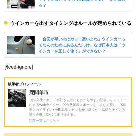
ウインカーを出すタイミングはルールが定められている
[/feed-ignore]
執筆者プロフィール
鹿間羊市
1986年生まれ。「車好き以外にもわかりやすい記事」をモットー
にするWebライター。90年代国産スポーツをこよなく愛し、R33
型スカイラインやAE111型レビンを乗り継ぐが、結婚と子どもの
誕生を機にCX-8に乗り換える...
記事一覧はこちら >