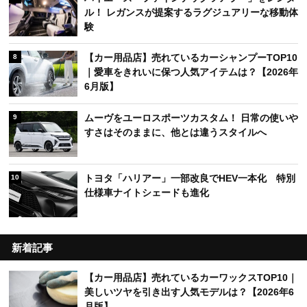
ル！ レガンスが提案するラグジュアリーな移動体
験
【カー用品店】売れているカーシャンプーTOP10
8
｜愛車をきれいに保つ人気アイテムは？【2026年
6月版】
ムーヴをユーロスポーツカスタム！ 日常の使いや
9
すさはそのままに、他とは違うスタイルへ
トヨタ「ハリアー」一部改良でHEV一本化 特別
10
仕様車ナイトシェードも進化
新着記事
【カー用品店】売れているカーワックスTOP10｜
美しいツヤを引き出す人気モデルは？【2026年6
月版】