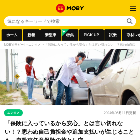
ホーム
新着
新型車
特集
PICK UP
試乗
取材レ
MOBY[モビー]
>
エンタメ
>
「保険に入っているから安心」とは言い切れない！？思わぬ自己負
エンタメ
2024年03月11日
更新
「保険に入っているから安心」とは言い切れな
い！？思わぬ自己負担金や追加支払いが生じること