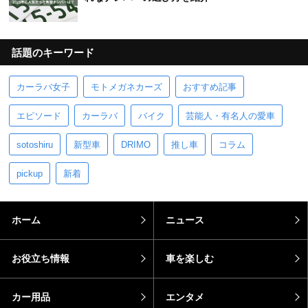
話題のキーワード
カーラバ女子
モトメガネカーズ
おすすめ記事
エピソード
カーラバ
バイク
芸能人・有名人の愛車
sotoshiru
新型車
DRIMO
推し車
コラム
pickup
新着
ホーム
ニュース
お役立ち情報
車を楽しむ
カー用品
エンタメ