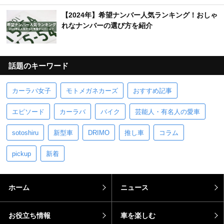
【2024年】希望ナンバー人気ランキング！おしゃ
れなナンバーの選び方を紹介
話題のキーワード
カーラバ女子
モトメガネカーズ
おすすめ記事
エピソード
カーラバ
バイク
芸能人・有名人の愛車
sotoshiru
新型車
DRIMO
推し車
コラム
pickup
新着
ホーム
ニュース
お役立ち情報
車を楽しむ