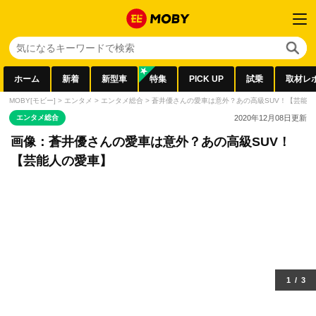
ホーム
新着
新型車
特集
PICK UP
試乗
取材レ
MOBY[モビー]
>
エンタメ
>
エンタメ総合
>
蒼井優さんの愛車は意外？あの高級SUV！【芸能人
エンタメ総合
2020年12月08日
更新
画像：蒼井優さんの愛車は意外？あの高級SUV！
【芸能人の愛車】
1
/
3