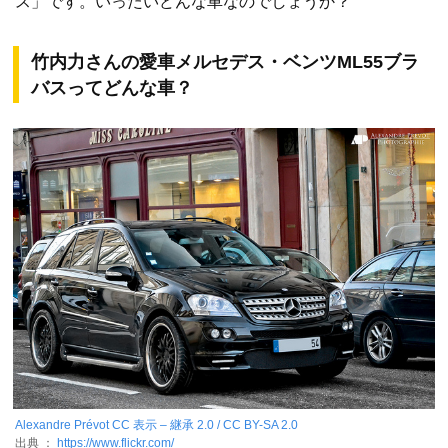
ス」です。いったいどんな車なのでしょうか？
竹内力さんの愛車メルセデス・ベンツML55ブラ
バスってどんな車？
Alexandre Prévot
CC 表示 – 継承 2.0 / CC BY-SA 2.0
出典 ：
https://www.flickr.com/