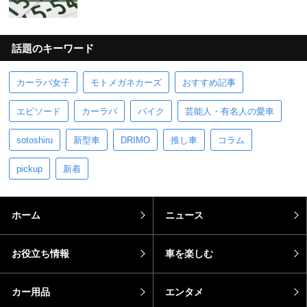
話題のキーワード
カーラバ女子
モトメガネカーズ
おすすめ記事
エピソード
カーラバ
バイク
芸能人・有名人の愛車
sotoshiru
新型車
DRIMO
推し車
コラム
pickup
新着
ホーム
ニュース
お役立ち情報
車を楽しむ
カー用品
エンタメ