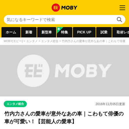
ホーム
新着
新型車
特集
PICK UP
試乗
取材レ
MOBY[モビー]
>
エンタメ
>
エンタメ総合
>
竹内力さんの愛車が意外なあの車｜こわもて俳優の
エンタメ総合
2016年11月05日
更新
竹内力さんの愛車が意外なあの車｜こわもて俳優の
車が可愛い！【芸能人の愛車】