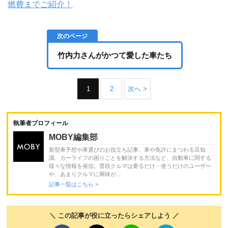
燃費までご紹介！
竹内力さんがかつて愛した車たち
1
2
次へ >
執筆者プロフィール
MOBY編集部
新型車予想や車選びのお役立ち記事、車や免許にまつわる豆知
識、カーライフの困りごとを解決する方法など、自動車に関する
様々な情報を発信。普段クルマは乗るだけ・使うだけのユーザー
や、あまりクルマに興味が...
記事一覧はこちら >
＼ この記事が役に立ったらシェアしよう ／