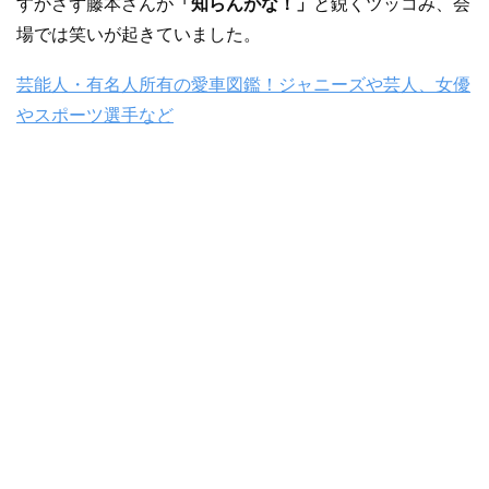
すかさず藤本さんが
「知らんがな！」
と鋭くツッコみ、会
場では笑いが起きていました。
芸能人・有名人所有の愛車図鑑！ジャニーズや芸人、女優
やスポーツ選手など