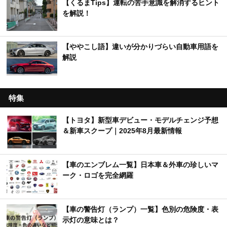
【くるまTips】運転の苦手意識を解消するヒント
を解説！
【ややこし語】違いが分かりづらい自動車用語を
解説
特集
【トヨタ】新型車デビュー・モデルチェンジ予想
＆新車スクープ｜2025年8月最新情報
【車のエンブレム一覧】日本車＆外車の珍しいマ
ーク・ロゴを完全網羅
【車の警告灯（ランプ）一覧】色別の危険度・表
示灯の意味とは？