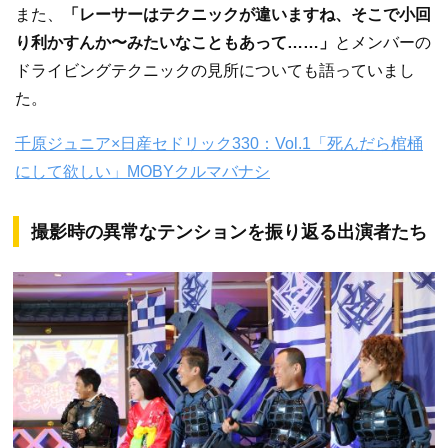
また、
「レーサーはテクニックが違いますね、そこで小回
り利かすんか〜みたいなこともあって……」
とメンバーの
ドライビングテクニックの見所についても語っていまし
た。
千原ジュニア×日産セドリック330：Vol.1「死んだら棺桶
にして欲しい」MOBYクルマバナシ
撮影時の異常なテンションを振り返る出演者たち