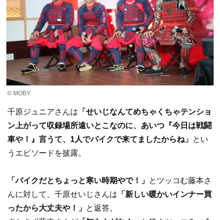
© MOBY
千原ジュニアさんは
「せいじなんてめちゃくちゃテンショ
ン上がって収録場所遠いとこなのに、あいつ『今日は戦闘
車や！』言うて、1人でバイクで来てましたからね」
とい
うエピソードを披露。
「バイクだとちょっと寒い時期やで！」
とツッコむ藤本さ
んに対して、千原せいじさんは
「新しい暖かいインナー買
ったから大丈夫や！」
と返答。