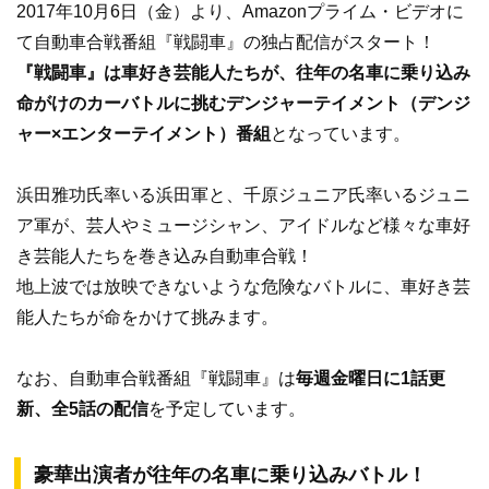
2017年10月6日（金）より、Amazonプライム・ビデオに
て自動車合戦番組『戦闘車』の独占配信がスタート！
『戦闘車』は車好き芸能人たちが、往年の名車に乗り込み
命がけのカーバトルに挑むデンジャーテイメント（デンジ
ャー×エンターテイメント）番組
となっています。
浜田雅功氏率いる浜田軍と、千原ジュニア氏率いるジュニ
ア軍が、芸人やミュージシャン、アイドルなど様々な車好
き芸能人たちを巻き込み自動車合戦！
地上波では放映できないような危険なバトルに、車好き芸
能人たちが命をかけて挑みます。
なお、自動車合戦番組『戦闘車』は
毎週金曜日に1話更
新、全5話の配信
を予定しています。
豪華出演者が往年の名車に乗り込みバトル！