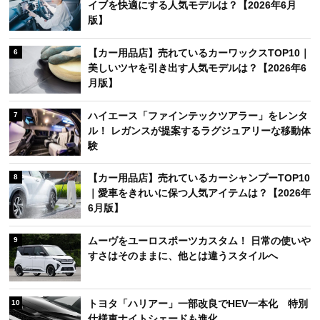
イブを快適にする人気モデルは？【2026年6月
版】
【カー用品店】売れているカーワックスTOP10｜
6
美しいツヤを引き出す人気モデルは？【2026年6
月版】
ハイエース「ファインテックツアラー」をレンタ
7
ル！ レガンスが提案するラグジュアリーな移動体
験
【カー用品店】売れているカーシャンプーTOP10
8
｜愛車をきれいに保つ人気アイテムは？【2026年
6月版】
ムーヴをユーロスポーツカスタム！ 日常の使いや
9
すさはそのままに、他とは違うスタイルへ
トヨタ「ハリアー」一部改良でHEV一本化 特別
10
仕様車ナイトシェードも進化