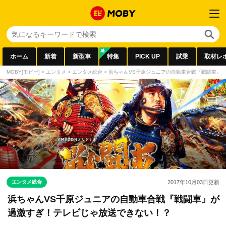
ホーム
新着
新型車
特集
PICK UP
試乗
取材レ
MOBY[モビー]
>
エンタメ
>
エンタメ総合
>
浜ちゃんVS千原ジュニアの自動車合戦『戦闘車』
エンタメ総合
2017年10月03日
更新
浜ちゃんVS千原ジュニアの自動車合戦『戦闘車』が
過激すぎ！テレビじゃ放送できない！？