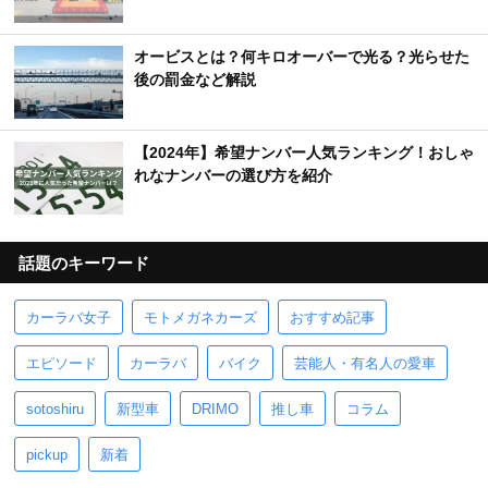
オービスとは？何キロオーバーで光る？光らせた
後の罰金など解説
【2024年】希望ナンバー人気ランキング！おしゃ
れなナンバーの選び方を紹介
話題のキーワード
カーラバ女子
モトメガネカーズ
おすすめ記事
エピソード
カーラバ
バイク
芸能人・有名人の愛車
sotoshiru
新型車
DRIMO
推し車
コラム
pickup
新着