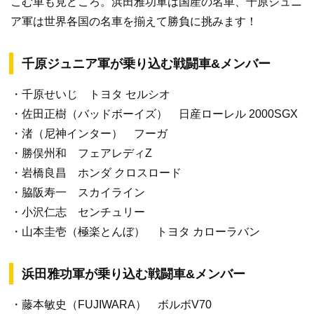
こむ車も見どころ。浜田雅功軍は国産の名車、千原ジュニ
ア軍は世界各国の名車を揃えて勝負に挑みます！
千原ジュニア軍が乗り込む戦闘車&メンバー
・千原せいじ トヨタ セルシオ
・佐田正樹（バッドボーイズ） 日産ローレル 2000SGX
・渚（尼神インター） フーガ
・勝俣州和 フェアレディZ
・岩橋良昌 ホンダ クロスロード
・脇阪寿一 スカイライン
・小沢仁志 センチュリー
・山本圭壱（極楽とんぼ） トヨタ カローラバン
浜田雅功軍が乗り込む戦闘車&メンバー
・藤本敏史（FUJIWARA） ボルボV70