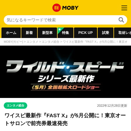
ホーム
新着
新型車
特集
PICK UP
試乗
取材レ
MOBY[モビー]
>
エンタメ
>
エンタメ総合
>
ワイスピ最新作『FAST X』が5月公開に！東京オ
エンタメ総合
2022年12月28日
更新
ワイスピ最新作『FAST X』が5月公開に！東京オー
トサロンで前売券最速発売