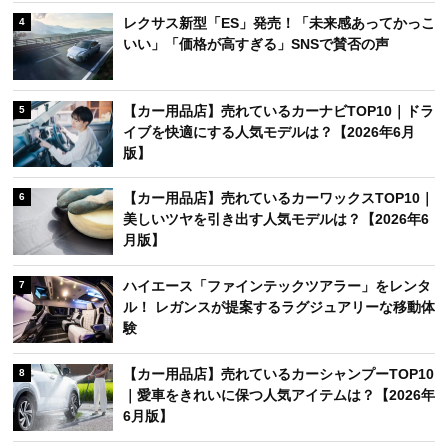
レクサス新型「ES」発売！「未来感あってかっこ
4
いい」「価格が高すぎる」SNSで賛否の声
【カー用品店】売れているカーナビTOP10｜ドラ
5
イブを快適にする人気モデルは？【2026年6月
版】
【カー用品店】売れているカーワックスTOP10｜
6
美しいツヤを引き出す人気モデルは？【2026年6
月版】
ハイエース「ファインテックツアラー」をレンタ
7
ル！ レガンスが提案するラグジュアリーな移動体
験
【カー用品店】売れているカーシャンプーTOP10
8
｜愛車をきれいに保つ人気アイテムは？【2026年
6月版】