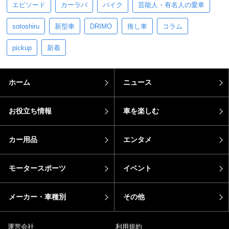
エピソード
カーラバ
バイク
芸能人・有名人の愛車
sotoshiru
新型車
DRIMO
推し車
コラム
pickup
新着
ホーム
ニュース
お役立ち情報
車を楽しむ
カー用品
エンタメ
モータースポーツ
イベント
メーカー・車種別
その他
運営会社
利用規約