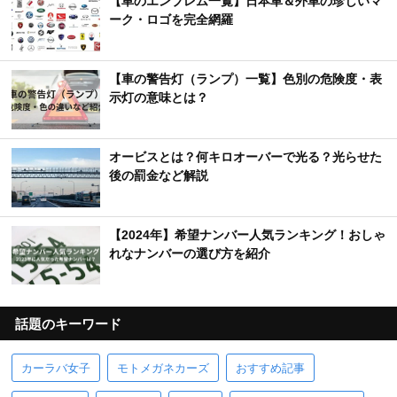
【車のエンブレム一覧】日本車＆外車の珍しいマ
ーク・ロゴを完全網羅
【車の警告灯（ランプ）一覧】色別の危険度・表
示灯の意味とは？
オービスとは？何キロオーバーで光る？光らせた
後の罰金など解説
【2024年】希望ナンバー人気ランキング！おしゃ
れなナンバーの選び方を紹介
話題のキーワード
カーラバ女子
モトメガネカーズ
おすすめ記事