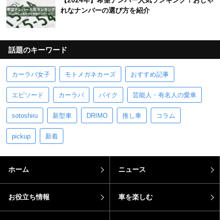
【2024年】希望ナンバー人気ランキング！おしゃ
れなナンバーの選び方を紹介
話題のキーワード
カーラバ女子
モトメガネカーズ
おすすめ記事
エピソード
カーラバ
バイク
芸能人・有名人の愛車
sotoshiru
新型車
DRIMO
推し車
コラム
pickup
新着
ホーム
ニュース
お役立ち情報
車を楽しむ