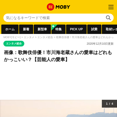
ホーム
新着
新型車
特集
PICK UP
試乗
取材レ
MOBY[モビー]
>
エンタメ
>
エンタメ総合
>
歌舞伎俳優！市川海老蔵さんの愛車はどれもかっこ
エンタメ総合
2020年12月10日
更新
画像：歌舞伎俳優！市川海老蔵さんの愛車はどれも
かっこいい？【芸能人の愛車】
1
/
4