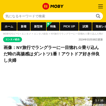
ホーム
新着
新型車
特集
PICK UP
試乗
取材レ
MOBY[モビー]
>
エンタメ
>
エンタメ総合
>
NY旅行でラングラーに一目惚れ☆乗り込んだ時の
エンタメ総合
2024年03月08日
更新
画像：NY旅行でラングラーに一目惚れ☆乗り込ん
だ時の高揚感はダントツ1番！アウトドア好き仲良
し夫婦
1
/
10