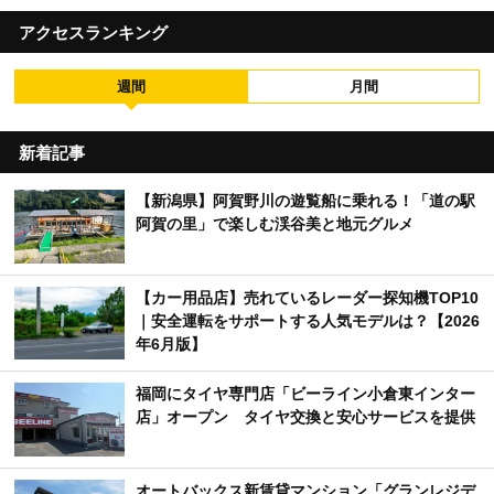
アクセスランキング
週間
月間
新着記事
【新潟県】阿賀野川の遊覧船に乗れる！「道の駅
阿賀の里」で楽しむ渓谷美と地元グルメ
【カー用品店】売れているレーダー探知機TOP10
｜安全運転をサポートする人気モデルは？【2026
年6月版】
福岡にタイヤ専門店「ビーライン小倉東インター
店」オープン タイヤ交換と安心サービスを提供
オートバックス新賃貸マンション「グランレジデ