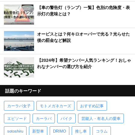
【車の警告灯（ランプ）一覧】色別の危険度・表
示灯の意味とは？
オービスとは？何キロオーバーで光る？光らせた
後の罰金など解説
【2024年】希望ナンバー人気ランキング！おしゃ
れなナンバーの選び方を紹介
話題のキーワード
カーラバ女子
モトメガネカーズ
おすすめ記事
エピソード
カーラバ
バイク
芸能人・有名人の愛車
sotoshiru
新型車
DRIMO
推し車
コラム