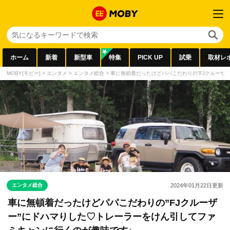
ホーム
新着
新型車
特集
PICK UP
試乗
取材レ
MOBY[モビー]
>
エンタメ
>
エンタメ総合
>
車に無頓着だったけどパパこだわりの”FJクルーザ
エンタメ総合
2024年01月22日
更新
車に無頓着だったけどパパこだわりの”FJクルーザ
ー”にドハマりした♡トレーラーをけん引してファ