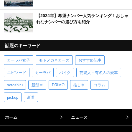
【2024年】希望ナンバー人気ランキング！おしゃ
れなナンバーの選び方を紹介
話題のキーワード
カーラバ女子
モトメガネカーズ
おすすめ記事
エピソード
カーラバ
バイク
芸能人・有名人の愛車
sotoshiru
新型車
DRIMO
推し車
コラム
pickup
新着
ホーム
ニュース