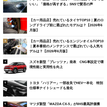
いい」「価格が高すぎる」SNSで賛否の声
【カー用品店】売れているタイヤTOP10｜夏のロ
2
ングドライブ前に選ばれたモデルは？【2026年6
月版】
【カー用品店】売れているエンジンオイルTOP10
3
｜夏本番前のメンテナンスで選ばれている人気モ
デルは？【2026年6月版】
スズキ新型「ブレッツァ」発表 CNG車設定で環
4
境性能と実用性を向上
トヨタ「ハリアー」一部改良でHEV一本化 特別
5
仕様車ナイトシェードも進化
マツダ新型「MAZDA CX-5」がIIHS最高評価獲
6