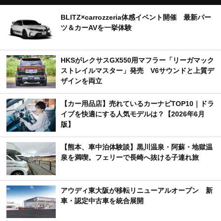
BLITZ×carrozzeria体感イベント開催 最新パー
ツ＆カーAVを一挙体験
HKSがレクサスGX550用マフラー「リーガマック
ストレイルマスター」発売 V6サウンドと上質デ
ザインを両立
【カー用品店】売れているカーナビTOP10｜ドラ
イブを快適にする人気モデルは？【2026年6月
版】
【熊本、車中泊体験談】黒川温泉・阿蘇・地獄温
泉を満喫。フェリーで長崎へ抜ける子連れ旅
アウディ東大阪が移転リニューアルオープン 新
車・認定中古車を統合展開