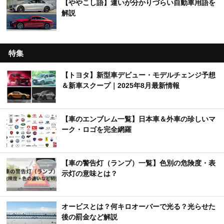
【ややこし語】違いが分かりづらい自動車用語を
解説
特集
【トヨタ】新型車デビュー・モデルチェンジ予想
＆新車スクープ｜2025年8月最新情報
【車のエンブレム一覧】日本車＆外車の珍しいマ
ーク・ロゴを完全網羅
【車の警告灯（ランプ）一覧】色別の危険度・表
示灯の意味とは？
オービスとは？何キロオーバーで光る？光らせた
後の罰金など解説