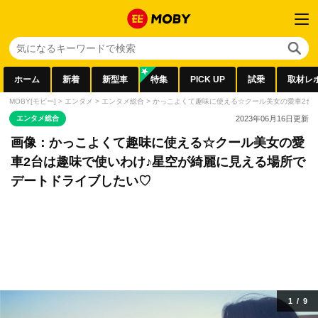
ホーム
新着
新型車
特集
PICK UP
試乗
取材レ
MOBY[モビー]
>
エンタメ
>
エンタメ総合
>
かっこよくて趣味に使える☆クール美女の愛車2台
エンタメ総合
2023年06月16日
更新
画像：かっこよくて趣味に使える☆クール美女の愛
車2台は趣味で使いわけ♪星空が綺麗に見える場所で
デートドライブしたい♡
1
/
9