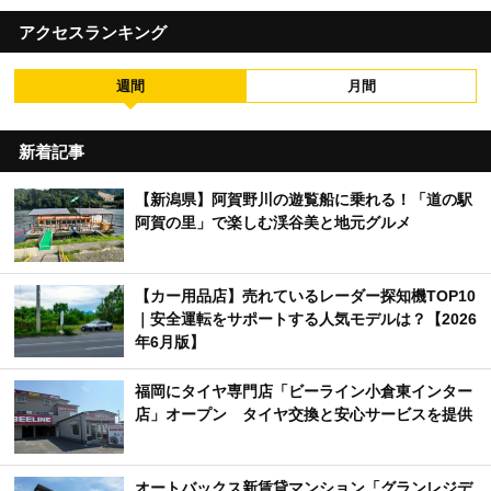
アクセスランキング
週間
月間
新着記事
【新潟県】阿賀野川の遊覧船に乗れる！「道の駅
阿賀の里」で楽しむ渓谷美と地元グルメ
【カー用品店】売れているレーダー探知機TOP10
｜安全運転をサポートする人気モデルは？【2026
年6月版】
福岡にタイヤ専門店「ビーライン小倉東インター
店」オープン タイヤ交換と安心サービスを提供
オートバックス新賃貸マンション「グランレジデ