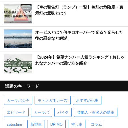
【車の警告灯（ランプ）一覧】色別の危険度・表
示灯の意味とは？
オービスとは？何キロオーバーで光る？光らせた
後の罰金など解説
【2024年】希望ナンバー人気ランキング！おしゃ
れなナンバーの選び方を紹介
話題のキーワード
カーラバ女子
モトメガネカーズ
おすすめ記事
エピソード
カーラバ
バイク
芸能人・有名人の愛車
sotoshiru
新型車
DRIMO
推し車
コラム