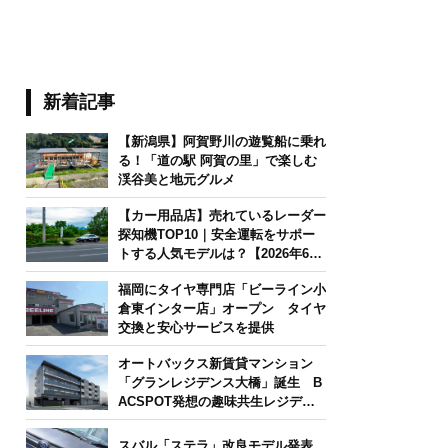
新着記事
【新潟県】阿賀野川の遊覧船に乗れ
る！「道の駅 阿賀の里」で楽しむ
渓谷美と地元グルメ
【カー用品店】売れているレーダー
探知機TOP10｜安全運転をサポー
トする人気モデルは？【2026年6月
版】
福岡にタイヤ専門店「ビーライン小
倉東インター店」オープン タイヤ
交換と安心サービスを提供
オートバックス新賃貸マンション
「グランレジデンス大橋」誕生 B
ACSPOT発想の趣味共生レジデン
ス
スバル「ステラ」改良モデル発表