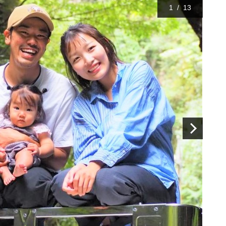
1
/
13