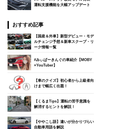
運転支援機能を大幅アップデート
おすすめ記事
【国産＆外車】新型デビュー・モデ
ルチェンジ予想＆新車スクープ・リ
ーク情報一覧
#みぃぱーきんぐの車紹介【MOBY
×YouTuber】
【車のクイズ】初心者から上級者向
けまで幅広く出題！
【くるまTips】運転の苦手意識を
解消するヒントを解説！
【ややこし語】違いが分かりづらい
自動車用語を解説