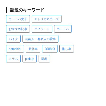
話題のキーワード
カーラバ女子
モトメガネカーズ
おすすめ記事
エピソード
カーラバ
バイク
芸能人・有名人の愛車
sotoshiru
新型車
DRIMO
推し車
コラム
pickup
新着