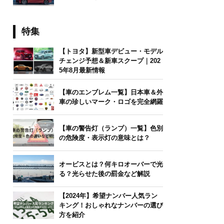
特集
【トヨタ】新型車デビュー・モデル
チェンジ予想＆新車スクープ｜202
5年8月最新情報
【車のエンブレム一覧】日本車＆外
車の珍しいマーク・ロゴを完全網羅
【車の警告灯（ランプ）一覧】色別
の危険度・表示灯の意味とは？
オービスとは？何キロオーバーで光
る？光らせた後の罰金など解説
【2024年】希望ナンバー人気ラン
キング！おしゃれなナンバーの選び
方を紹介