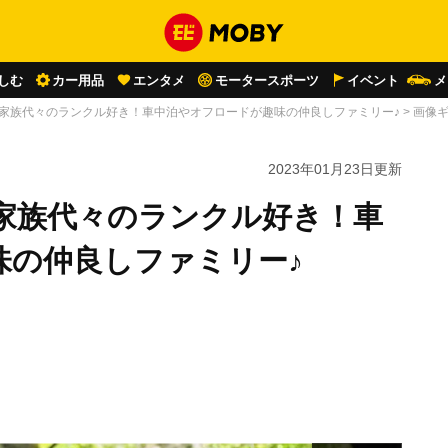
しむ
カー用品
エンタメ
モータースポーツ
イベント
メ
に…家族代々のランクル好き！車中泊やオフロードが趣味の仲良しファミリー♪
>
画像
2023年01月23日
更新
…家族代々のランクル好き！車
味の仲良しファミリー♪