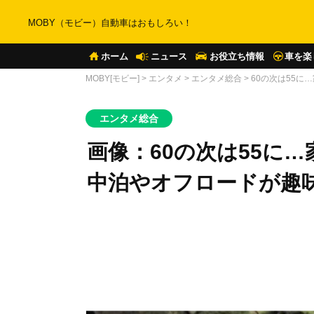
MOBY（モビー）自動車はおもしろい！
ホーム
ニュース
お役立ち情報
車を楽
MOBY[モビー]
>
エンタメ
>
エンタメ総合
>
60の次は55
エンタメ総合
画像：60の次は55に
中泊やオフロードが趣