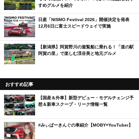
すめグルメを紹介
日産「NISMO Festival 2026」開催決定を発表
12月6日に富士スピードウェイで実施
【新潟県】阿賀野川の遊覧船に乗れる！「道の駅
阿賀の里」で楽しむ渓谷美と地元グルメ
おすすめ記事
【国産＆外車】新型デビュー・モデルチェンジ予
想＆新車スクープ・リーク情報一覧
#みぃぱーきんぐの車紹介【MOBY×YouTuber】