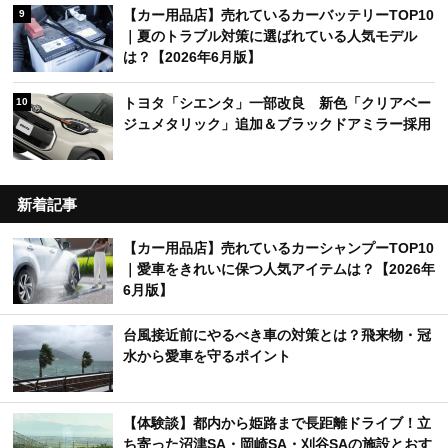
【カー用品店】売れているカーバッテリーTOP10
9
｜夏のトラブル対策に選ばれている人気モデル
は？【2026年6月版】
トヨタ「シエンタ」一部改良 新色「クリアベー
10
ジュメタリック」追加＆ブラックドアミラー採用
新着記事
【カー用品店】売れているカーシャンプーTOP10
｜愛車をきれいに保つ人気アイテムは？【2026年
6月版】
台風接近前にやるべき車の対策とは？飛来物・冠
水から愛車を守るポイント
【体験談】都内から姫路まで長距離ドライブ！立
ち寄った沼津SA・岡崎SA・刈谷SAの施設とおす