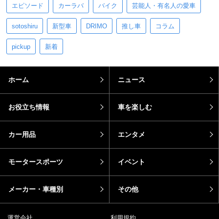
エピソード
カーラバ
バイク
芸能人・有名人の愛車
sotoshiru
新型車
DRIMO
推し車
コラム
pickup
新着
ホーム
ニュース
お役立ち情報
車を楽しむ
カー用品
エンタメ
モータースポーツ
イベント
メーカー・車種別
その他
運営会社
利用規約