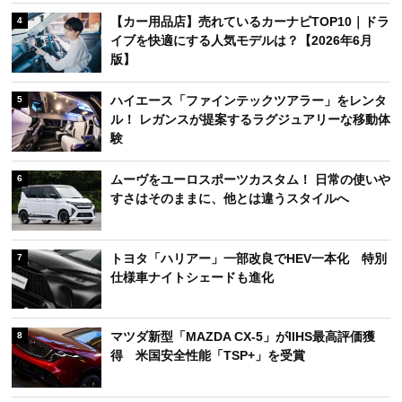
【カー用品店】売れているカーナビTOP10｜ドラ
4
イブを快適にする人気モデルは？【2026年6月
版】
ハイエース「ファインテックツアラー」をレンタ
5
ル！ レガンスが提案するラグジュアリーな移動体
験
ムーヴをユーロスポーツカスタム！ 日常の使いや
6
すさはそのままに、他とは違うスタイルへ
トヨタ「ハリアー」一部改良でHEV一本化 特別
7
仕様車ナイトシェードも進化
マツダ新型「MAZDA CX-5」がIIHS最高評価獲
8
得 米国安全性能「TSP+」を受賞