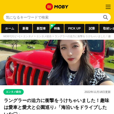
ホーム
新着
新型車
特集
PICK UP
試乗
取材レ
MOBY[モビー]
>
エンタメ
>
エンタメ総合
>
ラングラーの迫力に衝撃をうけちゃいました！趣味
エンタメ総合
2022年11月18日
更新
ラングラーの迫力に衝撃をうけちゃいました！趣味
は愛車と愛犬と公園巡り♪「海沿いをドライブした