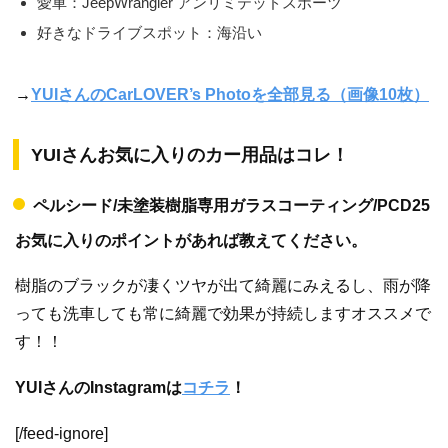
愛車：JeepWrangler アンリミテッドスポーツ
好きなドライブスポット：海沿い
→
YUIさんのCarLOVER’s Photoを全部見る（画像10枚）
YUIさんお気に入りのカー用品はコレ！
ペルシード/未塗装樹脂専用ガラスコーティング/PCD25
お気に入りのポイントがあれば教えてください。
樹脂のブラックが凄くツヤが出て綺麗にみえるし、雨が降
っても洗車しても常に綺麗で効果が持続しますオススメで
す！！
YUIさんのInstagramは
コチラ
！
[/feed-ignore]