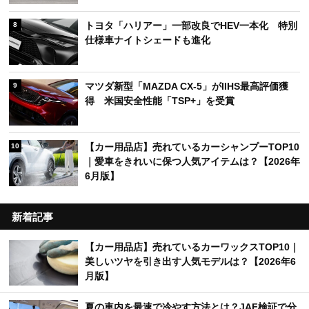
トヨタ「ハリアー」一部改良でHEV一本化 特別
8
仕様車ナイトシェードも進化
マツダ新型「MAZDA CX-5」がIIHS最高評価獲
9
得 米国安全性能「TSP+」を受賞
【カー用品店】売れているカーシャンプーTOP10
10
｜愛車をきれいに保つ人気アイテムは？【2026年
6月版】
新着記事
【カー用品店】売れているカーワックスTOP10｜
美しいツヤを引き出す人気モデルは？【2026年6
月版】
夏の車内を最速で冷やす方法とは？JAF検証で分