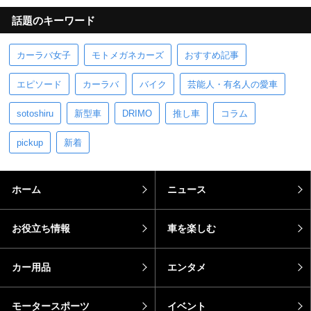
話題のキーワード
カーラバ女子
モトメガネカーズ
おすすめ記事
エピソード
カーラバ
バイク
芸能人・有名人の愛車
sotoshiru
新型車
DRIMO
推し車
コラム
pickup
新着
ホーム
ニュース
お役立ち情報
車を楽しむ
カー用品
エンタメ
モータースポーツ
イベント