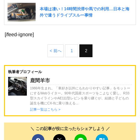
[/feed-ignore]
< 前へ
1
2
執筆者プロフィール
鹿間羊市
1986年生まれ。「車好き以外にもわかりやすい記事」をモットー
にするWebライター。90年代国産スポーツをこよなく愛し、R33
型スカイラインやAE111型レビンを乗り継ぐが、結婚と子どもの
誕生を機にCX-8に乗り換える...
記事一覧はこちら >
＼ この記事が役に立ったらシェアしよう ／