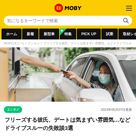
ホーム
新着
新型車
特集
PICK UP
試乗
取材レ
MOBY[モビー]
>
エンタメ
>
フリーズする彼氏、デートは気まずい雰囲気…などドライブスルー
エンタメ
2023年05月07日
更新
フリーズする彼氏、デートは気まずい雰囲気…など
ドライブスルーの失敗談3選