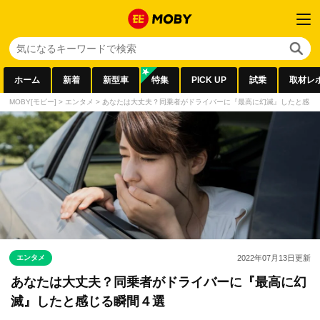
ホーム
新着
新型車
特集
PICK UP
試乗
取材レ
MOBY[モビー]
>
エンタメ
>
あなたは大丈夫？同乗者がドライバーに『最高に幻滅』したと感じ
エンタメ
2022年07月13日
更新
あなたは大丈夫？同乗者がドライバーに『最高に幻
滅』したと感じる瞬間４選