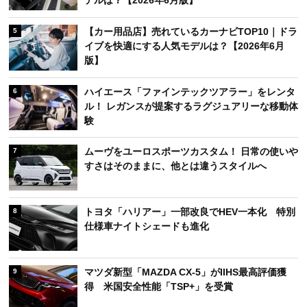
デルは？【2026年6月版】
【カー用品店】売れているカーナビTOP10｜ドラ
5
イブを快適にする人気モデルは？【2026年6月
版】
ハイエース「ファインテックツアラー」をレンタ
6
ル！ レガンスが提案するラグジュアリーな移動体
験
ムーヴをユーロスポーツカスタム！ 日常の使いや
7
すさはそのままに、他とは違うスタイルへ
トヨタ「ハリアー」一部改良でHEV一本化 特別
8
仕様車ナイトシェードも進化
マツダ新型「MAZDA CX-5」がIIHS最高評価獲
9
得 米国安全性能「TSP+」を受賞