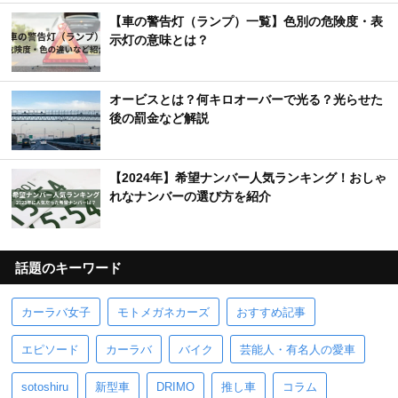
【車の警告灯（ランプ）一覧】色別の危険度・表
示灯の意味とは？
オービスとは？何キロオーバーで光る？光らせた
後の罰金など解説
【2024年】希望ナンバー人気ランキング！おしゃ
れなナンバーの選び方を紹介
話題のキーワード
カーラバ女子
モトメガネカーズ
おすすめ記事
エピソード
カーラバ
バイク
芸能人・有名人の愛車
sotoshiru
新型車
DRIMO
推し車
コラム