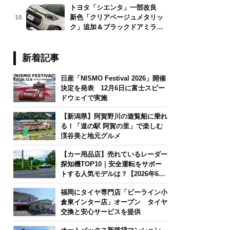
トヨタ「シエンタ」一部改良
新色「クリアベージュメタリッ
10
ク」追加＆ブラックドアミラー
採用
新着記事
日産「NISMO Festival 2026」開催
決定を発表 12月6日に富士スピー
ドウェイで実施
【新潟県】阿賀野川の遊覧船に乗れ
る！「道の駅 阿賀の里」で楽しむ
渓谷美と地元グルメ
【カー用品店】売れているレーダー
探知機TOP10｜安全運転をサポー
トする人気モデルは？【2026年6月
版】
福岡にタイヤ専門店「ビーライン小
倉東インター店」オープン タイヤ
交換と安心サービスを提供