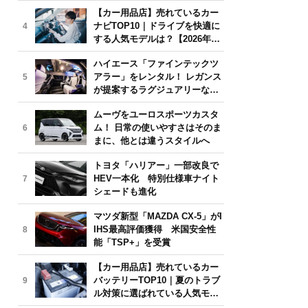
気モデルは？【2026年6月版】
【カー用品店】売れているカー
ナビTOP10｜ドライブを快適に
4
する人気モデルは？【2026年6
月版】
ハイエース「ファインテックツ
アラー」をレンタル！ レガンス
5
が提案するラグジュアリーな移
動体験
ムーヴをユーロスポーツカスタ
ム！ 日常の使いやすさはそのま
6
まに、他とは違うスタイルへ
トヨタ「ハリアー」一部改良で
HEV一本化 特別仕様車ナイト
7
シェードも進化
マツダ新型「MAZDA CX-5」がI
IHS最高評価獲得 米国安全性
8
能「TSP+」を受賞
【カー用品店】売れているカー
バッテリーTOP10｜夏のトラブ
9
ル対策に選ばれている人気モデ
ルは？【2026年6月版】