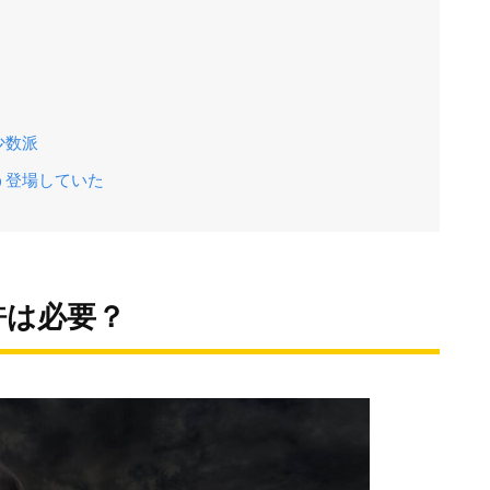
少数派
う登場していた
許は必要？