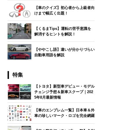
【車のクイズ】初心者から上級者向
けまで幅広く出題！
【くるまTips】運転の苦手意識を
解消するヒントを解説！
【ややこし語】違いが分かりづらい
自動車用語を解説
特集
【トヨタ】新型車デビュー・モデル
チェンジ予想＆新車スクープ｜202
5年8月最新情報
【車のエンブレム一覧】日本車＆外
車の珍しいマーク・ロゴを完全網羅