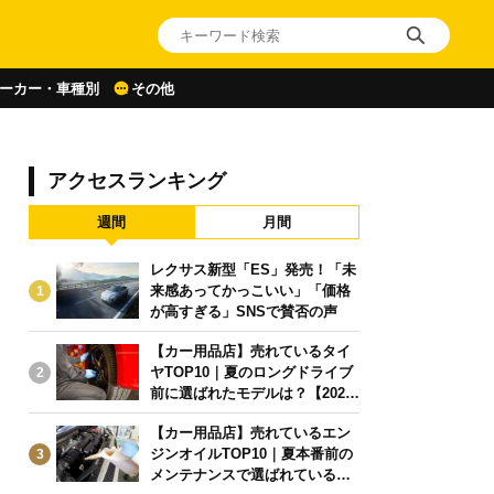
ーカー・車種別
その他
アクセスランキング
週間
月間
レクサス新型「ES」発売！「未
来感あってかっこいい」「価格
1
が高すぎる」SNSで賛否の声
【カー用品店】売れているタイ
ヤTOP10｜夏のロングドライブ
2
前に選ばれたモデルは？【2026
年6月版】
【カー用品店】売れているエン
ジンオイルTOP10｜夏本番前の
3
メンテナンスで選ばれている人