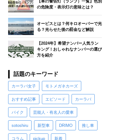
【車の警告灯（ランプ）一覧】色別
の危険度・表示灯の意味とは？
オービスとは？何キロオーバーで光
る？光らせた後の罰金など解説
【2024年】希望ナンバー人気ラン
キング！おしゃれなナンバーの選び
方を紹介
話題のキーワード
カーラバ女子
モトメガネカーズ
おすすめ記事
エピソード
カーラバ
バイク
芸能人・有名人の愛車
sotoshiru
新型車
DRIMO
推し車
コラム
pickup
新着