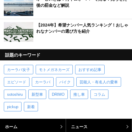
後の罰金など解説
【2024年】希望ナンバー人気ランキング！おしゃ
れなナンバーの選び方を紹介
話題のキーワード
カーラバ女子
モトメガネカーズ
おすすめ記事
エピソード
カーラバ
バイク
芸能人・有名人の愛車
sotoshiru
新型車
DRIMO
推し車
コラム
pickup
新着
ホーム
ニュース