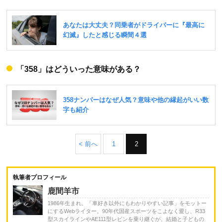
「358」はどういった意味がある？
< 前へ
1
2
執筆者プロフィール
鹿間羊市
1986年生まれ。「車好き以外にもわかりやすい記事」をモットー
にするWebライター。90年代国産スポーツをこよなく愛し、R33
型スカイラインやAE111型レビンを乗り継ぐが、結婚と子どもの