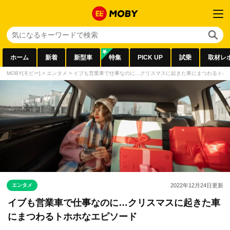
ホーム
新着
新型車
特集
PICK UP
試乗
取材レ
MOBY[モビー]
>
エンタメ
>
イブも営業車で仕事なのに…クリスマスに起きた車にまつわるトホ
エンタメ
2022年12月24日
更新
イブも営業車で仕事なのに…クリスマスに起きた車
にまつわるトホホなエピソード