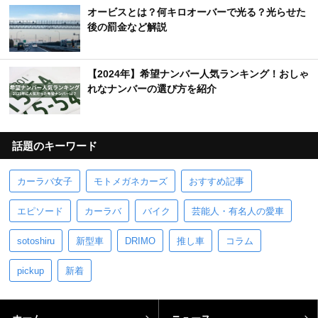
オービスとは？何キロオーバーで光る？光らせた
後の罰金など解説
【2024年】希望ナンバー人気ランキング！おしゃ
れなナンバーの選び方を紹介
話題のキーワード
カーラバ女子
モトメガネカーズ
おすすめ記事
エピソード
カーラバ
バイク
芸能人・有名人の愛車
sotoshiru
新型車
DRIMO
推し車
コラム
pickup
新着