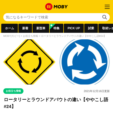
ホーム
新着
新型車
特集
PICK UP
試乗
取材レ
MOBY[モビー]
>
お役立ち情報
>
ロータリーとラウンドアバウトの違い【ややこし語#24】
お役立ち情報
2021年12月16日
更新
ロータリーとラウンドアバウトの違い【ややこし語
#24】