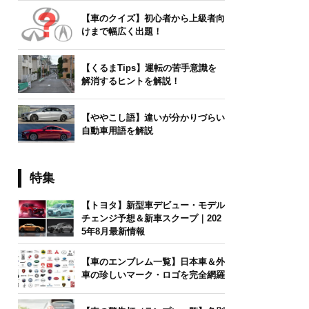
【車のクイズ】初心者から上級者向
けまで幅広く出題！
【くるまTips】運転の苦手意識を
解消するヒントを解説！
【ややこし語】違いが分かりづらい
自動車用語を解説
特集
【トヨタ】新型車デビュー・モデル
チェンジ予想＆新車スクープ｜202
5年8月最新情報
【車のエンブレム一覧】日本車＆外
車の珍しいマーク・ロゴを完全網羅