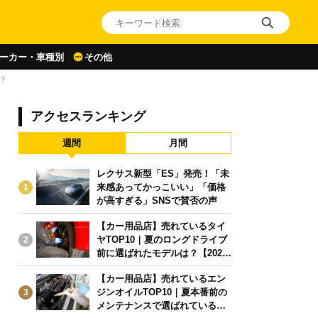
ーカー・車種別
その他
？
アクセスランキング
週間
月間
レクサス新型「ES」発売！「未
来感あってかっこいい」「価格
1
が高すぎる」SNSで賛否の声
【カー用品店】売れているタイ
ヤTOP10｜夏のロングドライブ
2
前に選ばれたモデルは？【2026
年6月版】
【カー用品店】売れているエン
ジンオイルTOP10｜夏本番前の
3
メンテナンスで選ばれている人