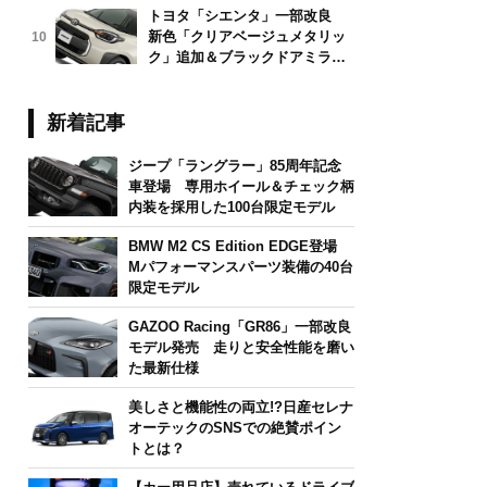
トヨタ「シエンタ」一部改良
新色「クリアベージュメタリッ
10
ク」追加＆ブラックドアミラー
採用
新着記事
ジープ「ラングラー」85周年記念
車登場 専用ホイール＆チェック柄
内装を採用した100台限定モデル
BMW M2 CS Edition EDGE登場
Mパフォーマンスパーツ装備の40台
限定モデル
GAZOO Racing「GR86」一部改良
モデル発売 走りと安全性能を磨い
た最新仕様
美しさと機能性の両立!?日産セレナ
オーテックのSNSでの絶賛ポイン
トとは？