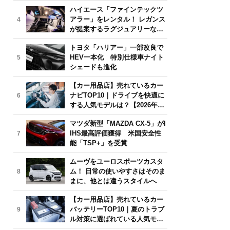
気モデルは？【2026年6月版】
ハイエース「ファインテックツ
アラー」をレンタル！ レガンス
4
が提案するラグジュアリーな移
動体験
トヨタ「ハリアー」一部改良で
HEV一本化 特別仕様車ナイト
5
シェードも進化
【カー用品店】売れているカー
ナビTOP10｜ドライブを快適に
6
する人気モデルは？【2026年6
月版】
マツダ新型「MAZDA CX-5」がI
IHS最高評価獲得 米国安全性
7
能「TSP+」を受賞
ムーヴをユーロスポーツカスタ
ム！ 日常の使いやすさはそのま
8
まに、他とは違うスタイルへ
【カー用品店】売れているカー
バッテリーTOP10｜夏のトラブ
9
ル対策に選ばれている人気モデ
ルは？【2026年6月版】