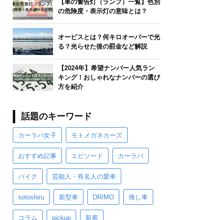
【車の警告灯（ランプ）一覧】色別
の危険度・表示灯の意味とは？
オービスとは？何キロオーバーで光
る？光らせた後の罰金など解説
【2024年】希望ナンバー人気ラン
キング！おしゃれなナンバーの選び
方を紹介
話題のキーワード
カーラバ女子
モトメガネカーズ
おすすめ記事
エピソード
カーラバ
バイク
芸能人・有名人の愛車
sotoshiru
新型車
DRIMO
推し車
コラム
pickup
新着