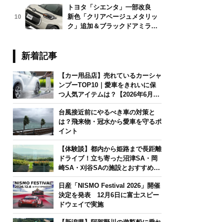
トヨタ「シエンタ」一部改良
新色「クリアベージュメタリッ
10
ク」追加＆ブラックドアミラー
採用
新着記事
【カー用品店】売れているカーシャ
ンプーTOP10｜愛車をきれいに保
つ人気アイテムは？【2026年6月
版】
台風接近前にやるべき車の対策と
は？飛来物・冠水から愛車を守るポ
イント
【体験談】都内から姫路まで長距離
ドライブ！立ち寄った沼津SA・岡
崎SA・刈谷SAの施設とおすすめグ
ルメを紹介
日産「NISMO Festival 2026」開催
決定を発表 12月6日に富士スピー
ドウェイで実施