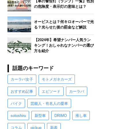
【車の警告灯（ランプ）一覧】色別
の危険度・表示灯の意味とは？
オービスとは？何キロオーバーで光
る？光らせた後の罰金など解説
【2024年】希望ナンバー人気ラン
キング！おしゃれなナンバーの選び
方を紹介
話題のキーワード
カーラバ女子
モトメガネカーズ
おすすめ記事
エピソード
カーラバ
バイク
芸能人・有名人の愛車
sotoshiru
新型車
DRIMO
推し車
コラム
pickup
新着