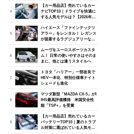
気モデルは？【2026年6月版】
【カー用品店】売れているカー
ナビTOP10｜ドライブを快適に
4
する人気モデルは？【2026年6
月版】
ハイエース「ファインテックツ
アラー」をレンタル！ レガンス
5
が提案するラグジュアリーな移
動体験
ムーヴをユーロスポーツカスタ
ム！ 日常の使いやすさはそのま
6
まに、他とは違うスタイルへ
トヨタ「ハリアー」一部改良で
HEV一本化 特別仕様車ナイト
7
シェードも進化
マツダ新型「MAZDA CX-5」がI
IHS最高評価獲得 米国安全性
8
能「TSP+」を受賞
【カー用品店】売れているカー
バッテリーTOP10｜夏のトラブ
9
ル対策に選ばれている人気モデ
ルは？【2026年6月版】