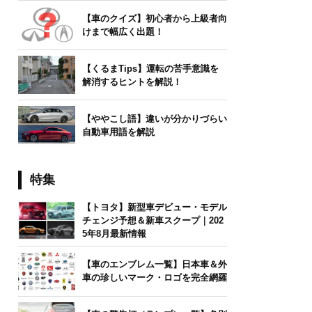
【車のクイズ】初心者から上級者向
けまで幅広く出題！
【くるまTips】運転の苦手意識を
解消するヒントを解説！
【ややこし語】違いが分かりづらい
自動車用語を解説
特集
【トヨタ】新型車デビュー・モデル
チェンジ予想＆新車スクープ｜202
5年8月最新情報
【車のエンブレム一覧】日本車＆外
車の珍しいマーク・ロゴを完全網羅