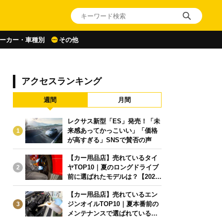
ーカー・車種別
その他
アクセスランキング
週間
月間
レクサス新型「ES」発売！「未
来感あってかっこいい」「価格
1
が高すぎる」SNSで賛否の声
【カー用品店】売れているタイ
ヤTOP10｜夏のロングドライブ
2
前に選ばれたモデルは？【2026
年6月版】
【カー用品店】売れているエン
ジンオイルTOP10｜夏本番前の
3
メンテナンスで選ばれている人