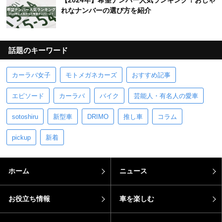
【2024年】希望ナンバー人気ランキング！おしゃ
れなナンバーの選び方を紹介
話題のキーワード
カーラバ女子
モトメガネカーズ
おすすめ記事
エピソード
カーラバ
バイク
芸能人・有名人の愛車
sotoshiru
新型車
DRIMO
推し車
コラム
pickup
新着
ホーム
ニュース
お役立ち情報
車を楽しむ