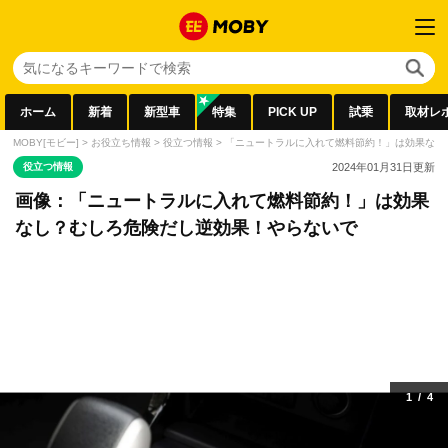
ホーム
新着
新型車
特集
PICK UP
試乗
取材レ
MOBY[モビー]
>
お役立ち情報
>
役立つ情報
>
「ニュートラルに入れて燃料節約！」は効果なし
役立つ情報
2024年01月31日
更新
画像：「ニュートラルに入れて燃料節約！」は効果
なし？むしろ危険だし逆効果！やらないで
1
/
4