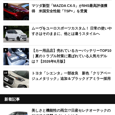
マツダ新型「MAZDA CX-5」がIIHS最高評価獲
7
得 米国安全性能「TSP+」を受賞
ムーヴをユーロスポーツカスタム！ 日常の使いや
8
すさはそのままに、他とは違うスタイルへ
【カー用品店】売れているカーバッテリーTOP10
9
｜夏のトラブル対策に選ばれている人気モデル
は？【2026年6月版】
トヨタ「シエンタ」一部改良 新色「クリアベー
10
ジュメタリック」追加＆ブラックドアミラー採用
新着記事
美しさと機能性の両立!?日産セレナオーテックの