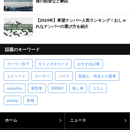
後の罰金など解説
【2024年】希望ナンバー人気ランキング！おしゃ
れなナンバーの選び方を紹介
話題のキーワード
カーラバ女子
モトメガネカーズ
おすすめ記事
エピソード
カーラバ
バイク
芸能人・有名人の愛車
sotoshiru
新型車
DRIMO
推し車
コラム
pickup
新着
ホーム
ニュース