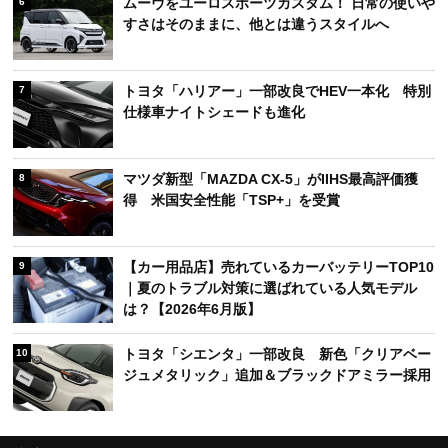
ムーヴをユーロスポーツカスタム！ 日常の使いや
6
すさはそのままに、他とは違うスタイルへ
トヨタ「ハリアー」一部改良でHEV一本化 特別
7
仕様車ナイトシェードも進化
マツダ新型「MAZDA CX-5」がIIHS最高評価獲
8
得 米国安全性能「TSP+」を受賞
【カー用品店】売れているカーバッテリーTOP10
9
｜夏のトラブル対策に選ばれている人気モデル
は？【2026年6月版】
トヨタ「シエンタ」一部改良 新色「クリアベー
10
ジュメタリック」追加＆ブラックドアミラー採用