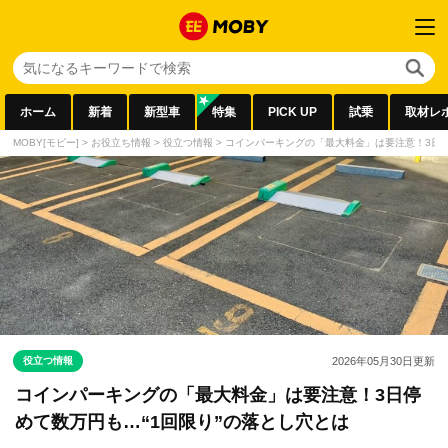
ホーム
新着
新型車
特集
PICK UP
試乗
取材レ
MOBY[モビー]
>
お役立ち情報
>
役立つ情報
>
コインパーキングの「最大料金」は要注意！3日停
役立つ情報
2026年05月30日
更新
コインパーキングの「最大料金」は要注意！3日停
めて数万円も…“1回限り”の落とし穴とは