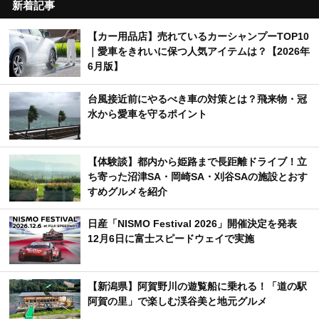
新着記事
【カー用品店】売れているカーシャンプーTOP10
｜愛車をきれいに保つ人気アイテムは？【2026年
6月版】
台風接近前にやるべき車の対策とは？飛来物・冠
水から愛車を守るポイント
【体験談】都内から姫路まで長距離ドライブ！立
ち寄った沼津SA・岡崎SA・刈谷SAの施設とおす
すめグルメを紹介
日産「NISMO Festival 2026」開催決定を発表
12月6日に富士スピードウェイで実施
【新潟県】阿賀野川の遊覧船に乗れる！「道の駅
阿賀の里」で楽しむ渓谷美と地元グルメ