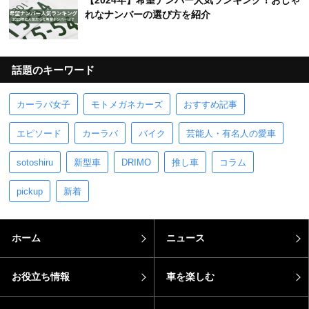
【2024年】希望ナンバー人気ランキング！おしゃ
れなナンバーの選び方を紹介
話題のキーワード
カーラバ女子
モトメガネカーズ
おすすめ記事
エピソード
カーラバ
バイク
芸能人・有名人の愛車
sotoshiru
新型車
DRIMO
推し車
コラム
pickup
新着
ホーム
ニュース
お役立ち情報
車を楽しむ