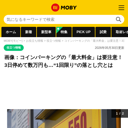
ホーム
新着
新型車
特集
PICK UP
試乗
取材レ
MOBY[モビー]
>
お役立ち情報
>
役立つ情報
>
コインパーキングの「最大料金」は要注意！3日停
役立つ情報
2026年05月30日
更新
画像：コインパーキングの「最大料金」は要注意！
3日停めて数万円も…“1回限り”の落とし穴とは
1
/
2