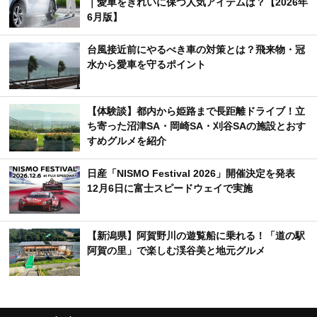
｜愛車をきれいに保つ人気アイテムは？【2026年
6月版】
台風接近前にやるべき車の対策とは？飛来物・冠
水から愛車を守るポイント
【体験談】都内から姫路まで長距離ドライブ！立
ち寄った沼津SA・岡崎SA・刈谷SAの施設とおす
すめグルメを紹介
日産「NISMO Festival 2026」開催決定を発表
12月6日に富士スピードウェイで実施
【新潟県】阿賀野川の遊覧船に乗れる！「道の駅
阿賀の里」で楽しむ渓谷美と地元グルメ