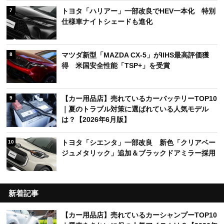
トヨタ「ハリアー」一部改良でHEV一本化 特別
7
仕様車ナイトシェードも進化
マツダ新型「MAZDA CX-5」がIIHS最高評価獲
8
得 米国安全性能「TSP+」を受賞
【カー用品店】売れているカーバッテリーTOP10
9
｜夏のトラブル対策に選ばれている人気モデル
は？【2026年6月版】
トヨタ「シエンタ」一部改良 新色「クリアベー
10
ジュメタリック」追加＆ブラックドアミラー採用
新着記事
【カー用品店】売れているカーシャンプーTOP10