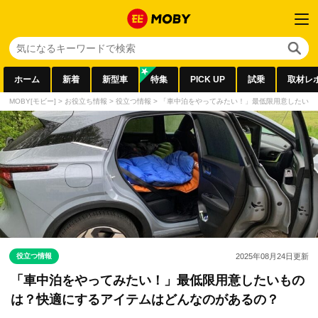
ホーム
新着
新型車
特集
PICK UP
試乗
取材レ
MOBY[モビー]
>
お役立ち情報
>
役立つ情報
>
「車中泊をやってみたい！」最低限用意したいも
役立つ情報
2025年08月24日
更新
「車中泊をやってみたい！」最低限用意したいもの
は？快適にするアイテムはどんなのがあるの？