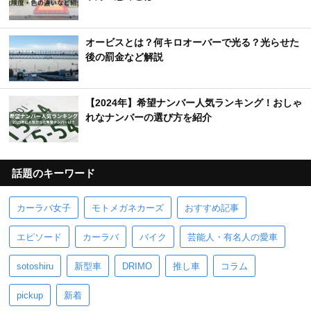
オービスとは？何キロオーバーで光る？光らせた
後の罰金など解説
【2024年】希望ナンバー人気ランキング！おしゃ
れなナンバーの選び方を紹介
話題のキーワード
カーラバ女子
モトメガネカーズ
おすすめ記事
エピソード
カーラバ
バイク
芸能人・有名人の愛車
sotoshiru
新型車
DRIMO
推し車
コラム
pickup
新着