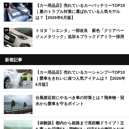
【カー用品店】売れているカーバッテリーTOP10
9
｜夏のトラブル対策に選ばれている人気モデル
は？【2026年6月版】
トヨタ「シエンタ」一部改良 新色「クリアベー
10
ジュメタリック」追加＆ブラックドアミラー採用
新着記事
【カー用品店】売れているカーシャンプーTOP10
｜愛車をきれいに保つ人気アイテムは？【2026年
6月版】
台風接近前にやるべき車の対策とは？飛来物・冠
水から愛車を守るポイント
【体験談】都内から姫路まで長距離ドライブ！立
ち寄った沼津SA・岡崎SA・刈谷SAの施設とおす