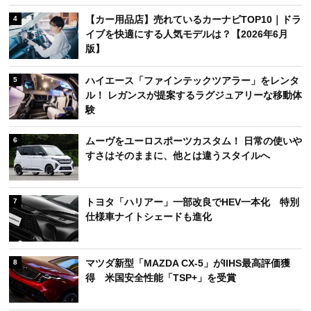
【カー用品店】売れているカーナビTOP10｜ドラ
4
イブを快適にする人気モデルは？【2026年6月
版】
ハイエース「ファインテックツアラー」をレンタ
5
ル！ レガンスが提案するラグジュアリーな移動体
験
ムーヴをユーロスポーツカスタム！ 日常の使いや
6
すさはそのままに、他とは違うスタイルへ
トヨタ「ハリアー」一部改良でHEV一本化 特別
7
仕様車ナイトシェードも進化
マツダ新型「MAZDA CX-5」がIIHS最高評価獲
8
得 米国安全性能「TSP+」を受賞