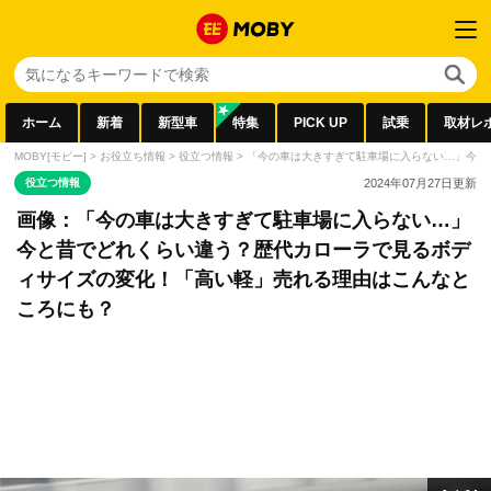
ホーム
新着
新型車
特集
PICK UP
試乗
取材レ
MOBY[モビー]
>
お役立ち情報
>
役立つ情報
>
「今の車は大きすぎて駐車場に入らない…」今と
役立つ情報
2024年07月27日
更新
画像：「今の車は大きすぎて駐車場に入らない…」
今と昔でどれくらい違う？歴代カローラで見るボデ
ィサイズの変化！「高い軽」売れる理由はこんなと
ころにも？