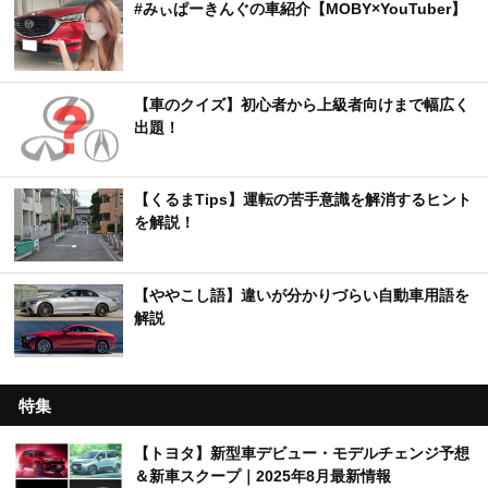
#みぃぱーきんぐの車紹介【MOBY×YouTuber】
【車のクイズ】初心者から上級者向けまで幅広く
出題！
【くるまTips】運転の苦手意識を解消するヒント
を解説！
【ややこし語】違いが分かりづらい自動車用語を
解説
特集
【トヨタ】新型車デビュー・モデルチェンジ予想
＆新車スクープ｜2025年8月最新情報