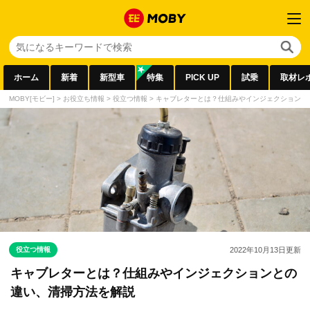
ホーム
新着
新型車
特集
PICK UP
試乗
取材レ
MOBY[モビー]
>
お役立ち情報
>
役立つ情報
>
キャブレターとは？仕組みやインジェクションと
役立つ情報
2022年10月13日
更新
キャブレターとは？仕組みやインジェクションとの
違い、清掃方法を解説