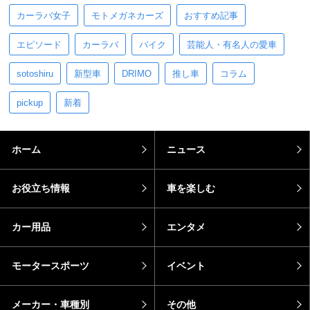
カーラバ女子
モトメガネカーズ
おすすめ記事
エピソード
カーラバ
バイク
芸能人・有名人の愛車
sotoshiru
新型車
DRIMO
推し車
コラム
pickup
新着
ホーム
ニュース
お役立ち情報
車を楽しむ
カー用品
エンタメ
モータースポーツ
イベント
メーカー・車種別
その他