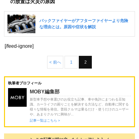
の放置は火災の原因
[/feed-ignore]
< 前へ
1
2
執筆者プロフィール
MOBY編集部
新型車予想や車選びのお役立ち記事、車や免許にまつわる豆知
識、カーライフの困りごとを解決する方法など、自動車に関する
様々な情報を発信。普段クルマは乗るだけ・使うだけのユーザー
や、あまりクルマに興味が...
記事一覧はこちら >