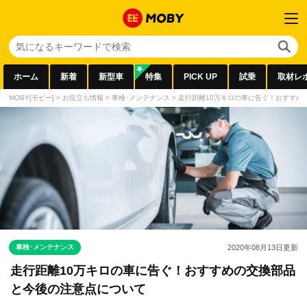
ホーム
新着
新型車
特集
PICK UP
試乗
取材レ
MOBY[モビー]
>
お役立ち情報
>
車検･メンテナンス
>
走行距離10万キロの車に告ぐ！おすすめ
車検･メンテナンス
2020年08月13日
更新
走行距離10万キロの車に告ぐ！おすすめの交換部品
と今後の注意点について