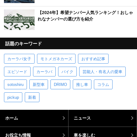
【2024年】希望ナンバー人気ランキング！おしゃ
れなナンバーの選び方を紹介
話題のキーワード
カーラバ女子
モトメガネカーズ
おすすめ記事
エピソード
カーラバ
バイク
芸能人・有名人の愛車
sotoshiru
新型車
DRIMO
推し車
コラム
pickup
新着
ホーム
ニュース
お役立ち情報
車を楽しむ