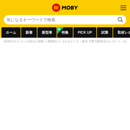
ホーム
新着
新型車
特集
PICK UP
試乗
取材レ
MOBY[モビー]
>
お役立ち情報
>
南明奈がトヨタモビリティ東京 日野万願寺店をレポート！ゆ