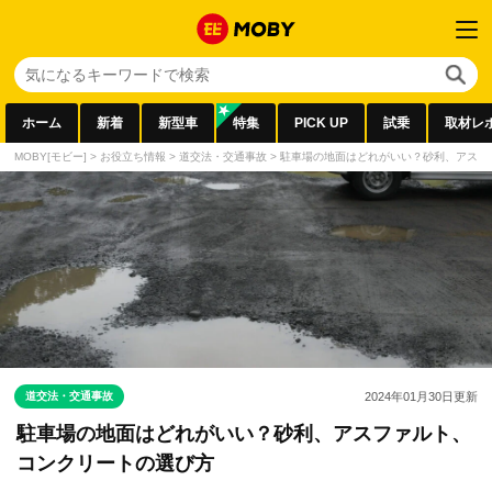
ホーム
新着
新型車
特集
PICK UP
試乗
取材レ
MOBY[モビー]
>
お役立ち情報
>
道交法・交通事故
>
駐車場の地面はどれがいい？砂利、アスフ
道交法・交通事故
2024年01月30日
更新
駐車場の地面はどれがいい？砂利、アスファルト、
コンクリートの選び方