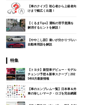
【車のクイズ】初心者から上級者向
けまで幅広く出題！
【くるまTips】運転の苦手意識を
解消するヒントを解説！
【ややこし語】違いが分かりづらい
自動車用語を解説
特集
【トヨタ】新型車デビュー・モデル
チェンジ予想＆新車スクープ｜202
5年8月最新情報
【車のエンブレム一覧】日本車＆外
車の珍しいマーク・ロゴを完全網羅