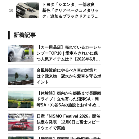
トヨタ「シエンタ」一部改良
新色「クリアベージュメタリッ
10
ク」追加＆ブラックドアミラー
採用
新着記事
【カー用品店】売れているカーシャ
ンプーTOP10｜愛車をきれいに保
つ人気アイテムは？【2026年6月
版】
台風接近前にやるべき車の対策と
は？飛来物・冠水から愛車を守るポ
イント
【体験談】都内から姫路まで長距離
ドライブ！立ち寄った沼津SA・岡
崎SA・刈谷SAの施設とおすすめグ
ルメを紹介
日産「NISMO Festival 2026」開催
決定を発表 12月6日に富士スピー
ドウェイで実施