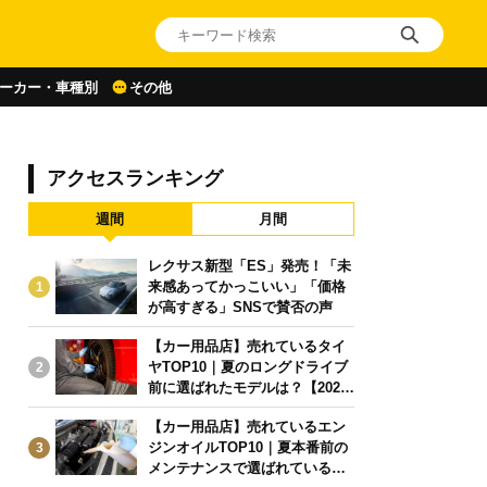
ーカー・車種別
その他
アクセスランキング
週間
月間
レクサス新型「ES」発売！「未
来感あってかっこいい」「価格
1
が高すぎる」SNSで賛否の声
【カー用品店】売れているタイ
ヤTOP10｜夏のロングドライブ
2
前に選ばれたモデルは？【2026
年6月版】
【カー用品店】売れているエン
ジンオイルTOP10｜夏本番前の
3
メンテナンスで選ばれている人