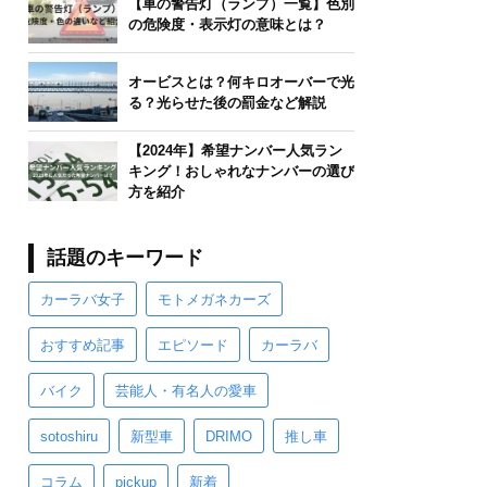
【車の警告灯（ランプ）一覧】色別
の危険度・表示灯の意味とは？
オービスとは？何キロオーバーで光
る？光らせた後の罰金など解説
【2024年】希望ナンバー人気ラン
キング！おしゃれなナンバーの選び
方を紹介
話題のキーワード
カーラバ女子
モトメガネカーズ
おすすめ記事
エピソード
カーラバ
バイク
芸能人・有名人の愛車
sotoshiru
新型車
DRIMO
推し車
コラム
pickup
新着