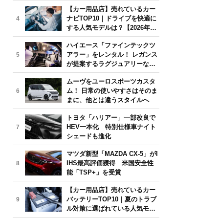
気モデルは？【2026年6月版】
【カー用品店】売れているカー
ナビTOP10｜ドライブを快適に
4
する人気モデルは？【2026年6
月版】
ハイエース「ファインテックツ
アラー」をレンタル！ レガンス
5
が提案するラグジュアリーな移
動体験
ムーヴをユーロスポーツカスタ
ム！ 日常の使いやすさはそのま
6
まに、他とは違うスタイルへ
トヨタ「ハリアー」一部改良で
HEV一本化 特別仕様車ナイト
7
シェードも進化
マツダ新型「MAZDA CX-5」がI
IHS最高評価獲得 米国安全性
8
能「TSP+」を受賞
【カー用品店】売れているカー
バッテリーTOP10｜夏のトラブ
9
ル対策に選ばれている人気モデ
ルは？【2026年6月版】